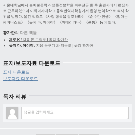
서울대학교에서 불어불문학과 언론정보학을 복수전공 한 후 출판사에서 편집자
로 근무하였으며 이화여자대학교 통역번역대학원에서 한영 번역학으로 석사 학
위를 받았다. 옮긴 책으로 《사랑 항목을 참조하라》 《순수한 인생》 《엄마는
페미니스트》 《울지 마, 아이야》 《아메리카나》 《숨통》 등이 있다.
황가한
의 다른 책들
제로 K
/ 지음 돈 드릴로 | 옮김 황가한
울지 마, 아이야
/ 지음 응구기 와 티옹오 | 옮김 황가한
표지/보도자료 다운로드
표지 다운로드
보도자료 다운로드
독자 리뷰