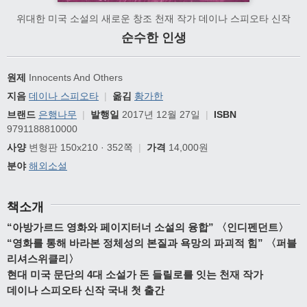
위대한 미국 소설의 새로운 창조 천재 작가 데이나 스피오타 신작
순수한 인생
원제
Innocents And Others
지음
데이나 스피오타
|
옮김
황가한
브랜드
은행나무
|
발행일
2017년 12월 27일
|
ISBN
9791188810000
사양
변형판 150x210 · 352쪽
|
가격
14,000원
분야
해외소설
책소개
“아방가르드 영화와 페이지터너 소설의 융합” 〈인디펜던트〉
“영화를 통해 바라본 정체성의 본질과 욕망의 파괴적 힘” 〈퍼블
리셔스위클리〉
현대 미국 문단의 4대 소설가 돈 들릴로를 잇는 천재 작가
데이나 스피오타 신작 국내 첫 출간