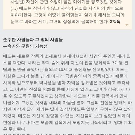
사실인) 자신에 관한 소망이 담긴 이야기를 창조했던 것이다.
(…) 메도는 장난기가 많고 자신의 진실을 자기만의 방식으로
이야기한다. 그것이 어떻게 들어맞는지 알기 위해서는 그녀의
눈으로 바라본 세계, 그녀의 상상력에 굴복해야 한다.
275쪽
순수한 사람들과 그 밖의 사람들
―속죄와 구원의 가능성
메도는 새로운 작품의 소재로서 센세이셔널한 사건의 주인공 세라 밀
스를 택한다. 새라는 약과 술에 취해 자신의 집을 방화하여 7개월 된
딸과 남편을 죽였다는 혐의로 19세 때 종신형을 선고받았다. 메도는
사실은 그녀가 불을 낸 게 아니라 극빈층의 마약 중독자였기 때문에
사회와 법으로부터 역차별을 받아 자백을 강요받은 것이라고 추측하
고, 그 이면의 진실을 영화를 통해 세상에 알리고 그녀가 감옥에서 나
올 수 있도록 구원하겠다고 생각한다. 메도는 새라를 감옥에서 만나
니콜에게 그랬던 것처럼 새라의 마음을 열어 그날의 진실을 말하게 하
지만 예상과 달리 새라는 딸이 질식사하도록 일부러 구하지 않은 살인
자였다. 메도는 자신이 감당할 수 없는, 자신들이 보고 싶었던 세계의
현실과 너무나 다른 모습에 감옥에서 도망치듯 나와버리고, 영화 계획
은 무산된다.