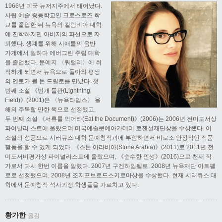
1966년 미국 뉴저지주에서 태어났다.
사립 예술 중등학교인 크로스로즈 학
교를 졸업한 뒤 뉴욕의 컬럼비아 대학
에 진학하지만 아버지의 파산으로 자
퇴했다. 생계를 위해 시애틀의 음반
가게에서 일하다 에버그린 주립 대학
을 졸업했다. 문예지 〈쿼털리〉에 취
직하게 되면서 뉴욕으로 돌아와 평생
의 멘토가 될 돈 드릴로를 만났다. 첫
번째 소설 《번개 들판(Lightning
Field)》(2001)은 〈뉴욕타임스〉 올
해의 주목할 만한 책으로 선정됐고,
두 번째 소설 《서류를 먹어라(Eat the Document)》(2006)는 2006년 전미도서상
파이널리 스트에 올랐으며 미국예술문예아카데미 로젠설재단상을 수상했다. 이
소설의 성공으로 시러큐스 대학 문예창작과에 부임하면서 비로소 안정적인 작품
활동을 할 수 있게 되었다. 《스톤 아라비아(Stone Arabia)》(2011)로 2011년 전
미도서비평가상 파이널리스트에 올랐으며, 《순수한 인생》(2016)으로 천재 작
가로서 다시 한번 이름을 알렸다. 2007년 구겐하임펠로, 2008년 뉴욕재단 아트펠
로로 선정됐으며, 2008년 조지프브로드스키로마상을 수상했다. 현재 시러큐스 대
학에서 문예창작 석사과정 학생들을 가르치고 있다.
황가한
옮김