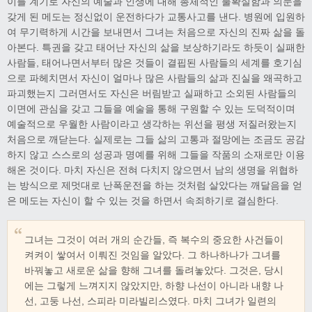
이를 계기로 자신의 예술과 인생에 대해 총체적인 불확실함과 의문을
갖게 된 메도는 정신없이 운전하다가 교통사고를 낸다. 병원에 입원하
여 무기력하게 시간을 보내면서 그녀는 처음으로 자신의 진짜 삶을 돌
아본다. 특권을 갖고 태어난 자신의 삶을 보상하기라도 하듯이 실패한
사람들, 태어나면서부터 많은 것들이 결핍된 사람들의 세계를 호기심
으로 파헤치면서 자신이 얼마나 많은 사람들의 삶과 진실을 왜곡하고
파괴했는지 그러면서도 자신은 버림받고 실패하고 소외된 사람들의
이면에 관심을 갖고 그들을 예술을 통해 구원할 수 있는 도덕적이며
예술적으로 우월한 사람이라고 생각하는 위선을 평생 저질러왔는지
처음으로 깨닫는다. 실제로는 그들 삶의 고통과 절망에는 조금도 공감
하지 않고 스스로의 성공과 명예를 위해 그들을 작품의 소재로만 이용
해온 것이다. 마치 자신은 전혀 다치지 않으면서 남의 생명을 위협하
는 방식으로 제멋대로 난폭운전을 하는 것처럼 살았다는 깨달음을 얻
은 메도는 자신이 할 수 있는 것을 하면서 속죄하기로 결심한다.
그녀는 그것이 여러 개의 순간들, 즉 복수의 중요한 사건들이
켜켜이 쌓여서 이뤄진 것임을 알았다. 그 하나하나가 그녀를
바꿔놓고 새로운 삶을 향해 그녀를 돌려놓았다. 그것은, 당시
에는 그렇게 느껴지지 않았지만, 하향 나선이 아니라 내향 나
선, 고둥 나선, 스피라 미라빌리스였다. 마치 그녀가 일련의