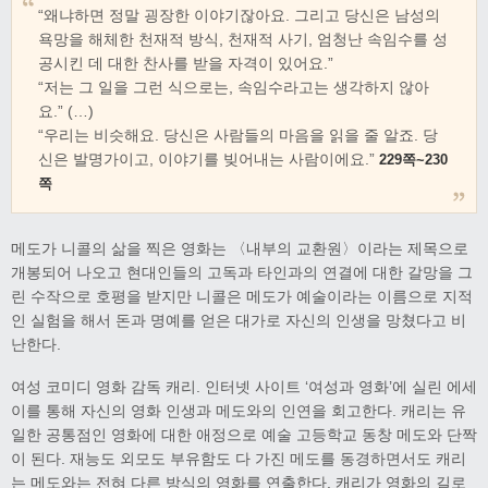
“왜냐하면 정말 굉장한 이야기잖아요. 그리고 당신은 남성의
욕망을 해체한 천재적 방식, 천재적 사기, 엄청난 속임수를 성
공시킨 데 대한 찬사를 받을 자격이 있어요.”
“저는 그 일을 그런 식으로는, 속임수라고는 생각하지 않아
요.” (…)
“우리는 비슷해요. 당신은 사람들의 마음을 읽을 줄 알죠. 당
신은 발명가이고, 이야기를 빚어내는 사람이에요.”
229쪽~230
쪽
메도가 니콜의 삶을 찍은 영화는 〈내부의 교환원〉이라는 제목으로
개봉되어 나오고 현대인들의 고독과 타인과의 연결에 대한 갈망을 그
린 수작으로 호평을 받지만 니콜은 메도가 예술이라는 이름으로 지적
인 실험을 해서 돈과 명예를 얻은 대가로 자신의 인생을 망쳤다고 비
난한다.
여성 코미디 영화 감독 캐리. 인터넷 사이트 ‘여성과 영화’에 실린 에세
이를 통해 자신의 영화 인생과 메도와의 인연을 회고한다. 캐리는 유
일한 공통점인 영화에 대한 애정으로 예술 고등학교 동창 메도와 단짝
이 된다. 재능도 외모도 부유함도 다 가진 메도를 동경하면서도 캐리
는 메도와는 전혀 다른 방식의 영화를 연출한다. 캐리가 영화의 길로