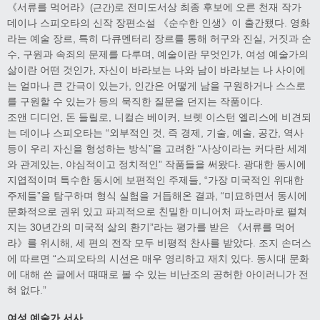
《서류를 먹어라》
로 전미도서상 최종 후보에 오른 천재 작가
(근간)
데이나 스피오타의 신작 장편소설 《순수한 인생》이 출간됐다. 영화
라는 예술 장르, 특히 다큐멘터리 장르를 통해 허구와 진실, 거짓과 순
수, 구원과 속죄의 문제를 다루며, 예술이란 무엇인가, 여성 예술가의
삶이란 어떤 것인가, 자신이 바라보는 나와 남이 바라보는 나 사이에
는 얼마나 큰 간극이 있는가, 인간은 어떻게 남을 구원하거나 스스로
를 구원할 수 있는가 등의 묵직한 질문을 던지는 작품이다.
조앤 디디언, 돈 들릴로, 니컬슨 베이커, 브렛 이스턴 엘리스에 비견되
는 데이나 스피오타는 “외부적인 것, 즉 경제, 기술, 예술, 공간, 역사
등이 우리 자신을 형성하는 방식”을 고려한 “사상이라는 커다란 세계
와 관계있는, 야심적이고 정치적인” 작품들을 써왔다. 광대한 동시에
지엽적이며 특수한 동시에 보편적인 주제들, “가장 미국적인 위대한
주제들”을 탐구하며 형식 실험을 거듭해온 결과, “미묘하면서 동시에
문화적으로 권위 있고 파괴적으로 친밀한 미니어처 파노라마로 펼쳐
지는 30년간의 미국적 삶의 환기”라는 평가를 받은 《서류를 먹어
라》를 위시해, 세 편의 전작 모두 비평적 찬사를 받았다. 조지 손더스
에 따르면 “스피오타의 시선은 매우 영리하고 재치 있다. 동시대 문화
에 대해 쓴 글에서 때때로 볼 수 있는 비난조의 공허한 아이러니가 전
혀 없다.”
여성 예술가 서사