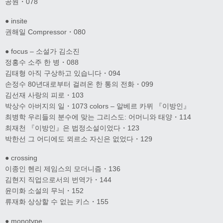
공원・078
● insite
권해일 Compressor・080
● focus – 소설가 김소진
정홍수 소주 한 병・088
김태형 아직 구상하고 있습니다・094
손정수 80년대로부터 걸려온 한 통의 전화・099
김선재 사랑의 피로・103
박상수 아버지의 일・1073 colors – 알베르 카뮈 『이방인』
최병학 우리들의 분수에 맞는 그리스도: 어머니와 태양・114
최재천 『이방인』은 법정소설이었다・123
박한선 그 어디에도 뫼르소 자신은 없었다・129
● crossing
이종인 헨리 제임스의 모더니즘・136
김현지 직업으로서의 번역가・144
윤미화 소설의 무늬・152
류재화 상상할 수 없는 키스・155
● monotype