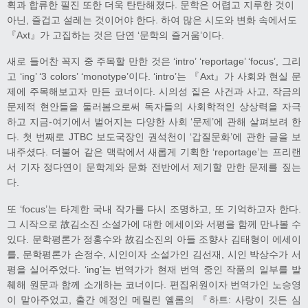
획과 합류한 필진 또한 더욱 탄탄해졌다. 문학은 어렵고 지루한 것이
아닌, 즐겁고 설레는 것이어야 한다. 하여 많은 시도와 변화 속에서도
『Axt』가 고집하는 것은 단연 ‘문학의 즐거움’이다.
새로 들어찬 꼭지 중 주목할 만한 것은 ‘intro’ ‘reportage’ ‘focus’, 그리
고 ‘ing’ ‘3 colors’ ‘monotype’이다. ‘intro’는 『Axt』가 사회와 현실 문
제에 주목해보고자 만든 코너이다. 시의성 짙은 사건과 사고, 작금의
문제적 현안들을 둘러봄으로써 독자들의 사회학적인 상상력을 자극
하고 지금-여기에서 벌어지는 다양한 사회 ‘문제’에 관해 살펴보려 한
다. 첫 번째로 JTBC 보도국장인 권석천이 ‘갑질문화’에 관한 글을 보
내주셨다. 더불어 같은 맥락에서 새롭게 기획한 ‘reportage’는 프리랜
서 기자 정다연이 문학계와 문화 전반에서 제기할 만한 문제를 짚는
다.
또 ‘focus’는 타계한 국내 작가를 다시 조명하고, 또 기억하고자 한다.
그 시작으로 故김소진 소설가에 대한 에세이와 서평을 함께 만나볼 수
있다. 문학평론가 정홍수와 故김소진의 아들 조향사 김태형이 에세이
를, 문학평론가 손정수, 시인이자 소설가인 김선재, 시인 박상수가 서
평을 실어주었다. ‘ing’는 번역가가 현재 번역 중인 작품의 일부를 발
췌해 원문과 함께 소개하는 코너이다. 편집위원이자 번역가인 노승영
이 맡아주었고, 출간 예정인 메릴린 옐롬의 『하트: 사랑이 깃든 심