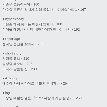
박준우 고등어구이・160
안수향 오른손 검지가 엉엉 울었다 ―아이슬란드 1・167
● hyper-essay
이응준 해피 붓다는 이렇게 말했다・180
정여울 대면: 내 안의 ‘내면아이’와 만나는 시간・192
● reportage
정다연 문단을 찾아서・206
● short story
김경욱 튜브・210
김성중 레오니・225
이나리 달콤한 집・239
● Axtstory
배수아 사덱 헤다야트 「불의 경배자」・254
● ing
노승영 메릴린 옐롬 『하트: 사랑이 깃든 심장』・258