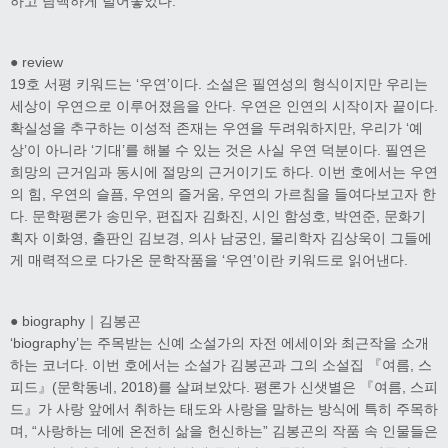
하고 담백하게 털어놓았다.
● review
19호 서평 키워드는 ‘우연’이다. 소설은 필연성의 형식이지만 우리는
세상이 우연으로 이루어졌음을 안다. 우연은 인연의 시작이자 끝이다.
확실성을 추구하는 이성적 존재는 우연을 두려워하지만, 우리가 ‘예
상’이 아니라 ‘기대’를 해볼 수 있는 것은 사실 우연 덕분이다. 필연은
희망의 근거임과 동시에 절망의 근거이기도 하다. 이번 호에서는 우연
의 힘, 우연의 슬픔, 우연의 즐거움, 우연의 가르침을 들여다보고자 한
다. 문학평론가 송민우, 편집자 김화진, 시인 함성호, 박연준, 문화기
획자 이화영, 출판인 김보경, 의사 남궁인, 물리학자 김상욱이 그들에
게 매력적으로 다가온 문학작품을 ‘우연’이란 키워드로 읽어낸다.
● biography｜김봉곤
‘biography’는 주목받는 신예 소설가의 자전 에세이와 최근작을 소개
하는 코너다. 이번 호에서는 소설가 김봉곤과 그의 소설집 『여름, 스
피드』(문학동네, 2018)를 살펴보았다. 평론가 신샛별은 『여름, 스피
드』가 사랑 앞에서 취하는 태도와 사랑을 말하는 방식에 특히 주목하
며, “사랑하는 데에 온전히 삶을 헌신하는” 김봉곤의 작품 속 인물들은