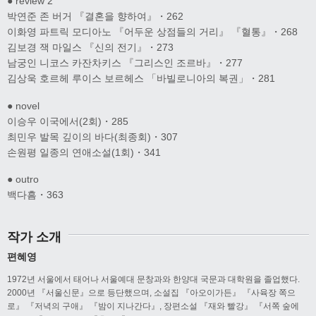
● review 2
박연준 존 버거 『결혼을 향하여』・262
이화영 파트릭 모디아노 『어두운 상점들의 거리』 『혈통』・268
김보경 잭 마일스 『신의 전기』・273
남궁인 니코스 카잔차키스 『그리스인 조르바』・277
김상욱 호르헤 루이스 보르헤스 「바빌로니아의 복권」・281
● novel
이승우 이국에서(2회)・285
최민우 발목 깊이의 바다(최종회)・307
손원평 일종의 연애소설(1회)・341
● outro
백다흠・363
작가 소개
편혜영
1972년 서울에서 태어나 서울예대 문창과와 한양대 국문과 대학원을 졸업했다.
2000년 『서울신문』으로 등단했으며, 소설집 『아오이가든』 『사육장 쪽으
로』 『저녁의 구애』 『밤이 지나간다』, 장편소설 『재와 빨강』 『서쪽 숲에