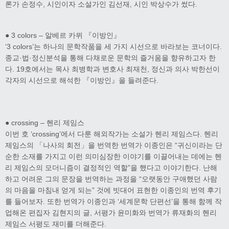
론가 손정수, 시인이자 소설가인 김선재, 시인 박상수가 썼다.
● 3 colors – 알베르 카뮈 『이방인』
‘3 colors’는 하나의 문학작품을 세 가지 시선으로 바라보는 코너이다.
종교·법·정신분석을 통해 다채로운 문학의 즐거움을 향유하고자 한
다. 19호에서는 목사 최병학과 변호사 최재천, 정신과 의사 박한선이
각자의 시선으로 해석한 『이방인』을 들려준다.
● crossing – 헨리 제임스
이번 호 ‘crossing’에서 다룬 해외작가는 소설가 헨리 제임스다. 헨리
제임스의 「나사의 회전」을 번역한 번역가 이종인은 “귀신이라는 단
순한 소재를 가지고 이런 의미심장한 이야기를 이끌어내는 데에는 헨
리 제임스의 모더니즘이 결정적인 역할”을 했다고 이야기한다. 난해
하고 어려운 그의 문장을 번역하는 과정을 “오랫동안 구애했던 사람
의 마음을 마침내 얻게 되는” 것에 빗대어 표현한 이종인의 번역 후기
를 들어보자. 또한 번역가 이종인과 ‘세계문학 단편선’을 통해 함께 작
업해온 편집자 김현지의 글, 서평가 윤미화와 번역가 류재화의 헨리
제임스 서평도 재미를 더해준다.