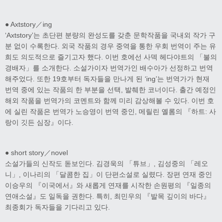
● Axtstory／ing
‘Axtstory’는 초단편 분량의 완성도를 갖춘 문학작품을 국내외 작가 구
분 없이 수록한다. 외국 작품의 경우 중역을 통한 우회 번역이 주는 유
희도 의도적으로 즐기고자 했다. 이번 호에선 사덱 헤다야트의 「불의
경배자」를 소개한다. 소설가이자 번역가인 배수아가 선정하고 번역
해주었다. 또한 19호부터 독자들을 만나게 된 ‘ing’는 번역가가 현재
번역 중에 있는 작품의 한 부분을 선택, 발췌한 코너이다. 출간 예정인
해외 작품을 번역가의 코멘트와 함께 미리 감상해볼 수 있다. 이번 호
에 실린 작품은 번역가 노승영이 번역 중인, 메릴린 옐롬의 『하트: 사
랑이 깃든 심장』이다.
● short story／novel
소설가들의 신작도 돋보인다. 김경욱의 「튜브」, 김성중의 「레오
니」, 이나리의 「달콤한 집」이 단편소설로 실렸다. 장편 연재 중인
이승우의 『이국에서』와 새롭게 연재를 시작한 손원평의 『일종의
연애소설』도 일독을 권한다. 특히, 최민우의 『발목 깊이의 바다』
최종회가 독자들을 기다리고 있다.