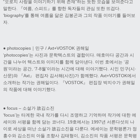
“오로지 사랑을 이야기하기 위해 존재”하는 듯한 모습을 보여준다고
말한다. 『여름, 스피드』를 향한 독자들의 관심 또한 뜨겁다.
‘biography’를 통해 여름을 닮은 김봉곤과 그의 작품 이야기를 들어보
자.
● photocopies｜민구 / Axt+VOSTOK 권해일
‘photocopies’는 사진과 문학텍스트의 결합이다. 매호마다 공간과 시
간을 나누어 텍스트와 이미지를 함께 담아낸다. 이번 호에서는 ‘공
원’이라는 공간, ‘7-8월’이라는 시간에 대해 이야기했다. 시인 민구(시·
산문)와 『Axt』 편집자 김서해(사진)가 함께했다. Axt+VOSTOK에서
소개하는 작가는 권해일이다. 『VOSTOK』 편집장 박지수가 권해일
의 작품에 대해 이야기했다.
● focus – 소설가 故김소진
‘focus’는 타계한 국내 작가를 다시 조명하고 기억하며 작가에 대한 에
세이와 서평을 함께 담는 코너다. 19호에서는 1997년 서른다섯의 나
이로 세상을 떠난 소설가 故김소진을 다룬다. 에세이는 문학평론가 정
홍수와 김소진의 아들 조향사 김태형이, 김소진의 작품 서평은 문학평