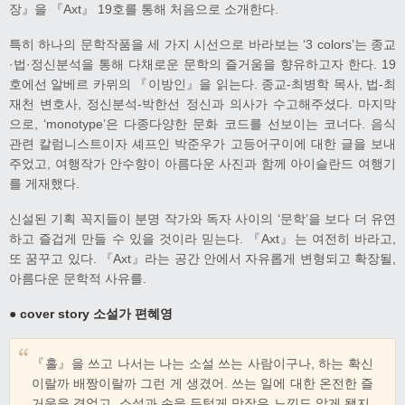
장』을 『Axt』 19호를 통해 처음으로 소개한다.
특히 하나의 문학작품을 세 가지 시선으로 바라보는 ‘3 colors’는 종교
·법·정신분석을 통해 다채로운 문학의 즐거움을 향유하고자 한다. 19
호에선 알베르 카뮈의 『이방인』을 읽는다. 종교-최병학 목사, 법-최
재천 변호사, 정신분석-박한선 정신과 의사가 수고해주셨다. 마지막
으로, ‘monotype’은 다종다양한 문화 코드를 선보이는 코너다. 음식
관련 칼럼니스트이자 셰프인 박준우가 고등어구이에 대한 글을 보내
주었고, 여행작가 안수향이 아름다운 사진과 함께 아이슬란드 여행기
를 게재했다.
신설된 기획 꼭지들이 분명 작가와 독자 사이의 ‘문학’을 보다 더 유연
하고 즐겁게 만들 수 있을 것이라 믿는다. 『Axt』는 여전히 바라고,
또 꿈꾸고 있다. 『Axt』라는 공간 안에서 자유롭게 변형되고 확장될,
아름다운 문학적 사유를.
● cover story 소설가 편혜영
『홀』을 쓰고 나서는 나는 소설 쓰는 사람이구나, 하는 확신
이랄까 배짱이랄까 그런 게 생겼어. 쓰는 일에 대한 온전한 즐
거움을 겪었고, 소설과 손을 두텁게 맞잡은 느낌도 알게 됐지.