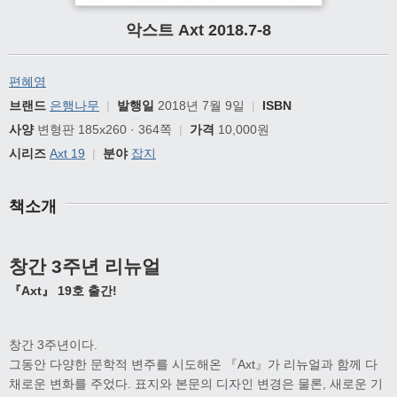
악스트 Axt 2018.7-8
편혜영
브랜드
은행나무
|
발행일
2018년 7월 9일
|
ISBN
사양
변형판 185x260 · 364쪽
|
가격
10,000원
시리즈
Axt 19
|
분야
잡지
책소개
창간 3주년 리뉴얼
『Axt』 19호 출간!
창간 3주년이다.
그동안 다양한 문학적 변주를 시도해온 『Axt』가 리뉴얼과 함께 다
채로운 변화를 주었다. 표지와 본문의 디자인 변경은 물론, 새로운 기