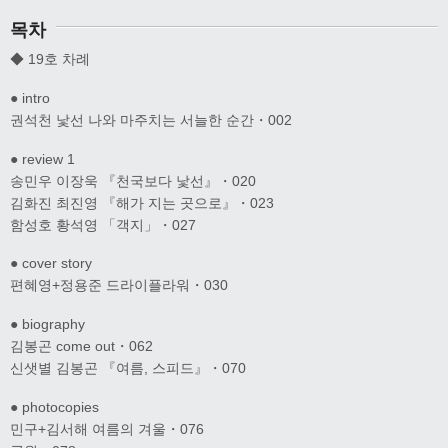
목차
◆ 19호 차례
● intro
권석천 낯선 나와 마주치는 서늘한 순간・002
● review 1
송민우 이장욱 『천국보다 낯선』・020
김화진 최진영 『해가 지는 곳으로』・023
함성호 황석영 「객지」・027
● cover story
편혜영+정용준 드라이플라워・030
● biography
김봉곤 come out・062
신샛별 김봉곤 『여름, 스피드』・070
● photocopies
민구+김서해 여름의 겨울・076