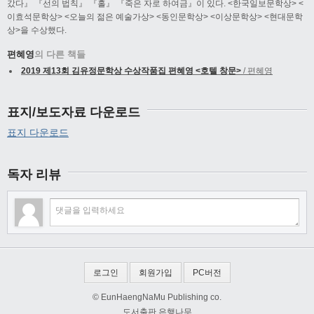
갔다』 『선의 법칙』 『홀』 『죽은 자로 하여금』이 있다. <한국일보문학상> <
이효석문학상> <오늘의 젊은 예술가상> <동인문학상> <이상문학상> <현대문학
상>을 수상했다.
편혜영
의 다른 책들
2019 제13회 김유정문학상 수상작품집 편혜영 <호텔 창문>
/ 편혜영
표지/보도자료 다운로드
표지 다운로드
독자 리뷰
로그인
회원가입
PC버전
© EunHaengNaMu Publishing co.
도서출판 은행나무