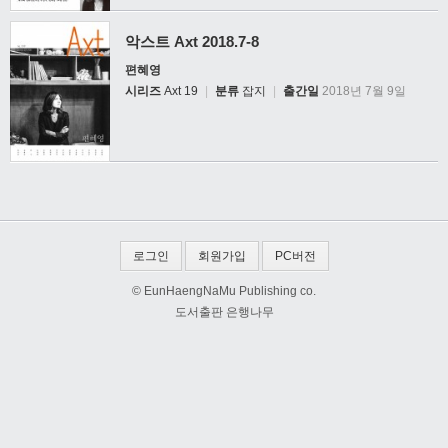
악스트 Axt 2018.7-8
편혜영
시리즈
Axt 19
|
분류
잡지
|
출간일
2018년 7월 9일
로그인
회원가입
PC버전
© EunHaengNaMu Publishing co.
도서출판 은행나무