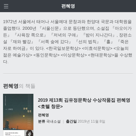
편혜영
1972년 서울에서 태어나 서울예대 문창과와 한양대 국문과 대학원을
졸업했다. 2000년 『서울신문』으로 등단했으며, 소설집 『아오이가
든』 『사육장 쪽으로』 『저녁의 구애』 『밤이 지나간다』, 장편소
설 『재와 빨강』 『서쪽 숲에 갔다』 『선의 법칙』 『홀』 『죽은
자로 하여금』이 있다. <한국일보문학상> <이효석문학상> <오늘의
젊은 예술가상> <동인문학상> <이상문학상> <현대문학상>을 수상했
다.
편혜영
의 책들
2019 제13회 김유정문학상 수상작품집 편혜영
<호텔 창문>
편혜영
분류
국내소설
|
출간일
2019년 11월 8일