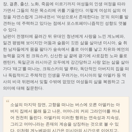
장, 결혼, 출산, 노화, 죽음에 이르기까지 여성들의 인생 여정을 따라
가면서 그들의 작은 목소리에 귀를 기울인다. 이렇게 여성의 삶의 여
정을 자연스럽게 그려내면서 ‘여성으로서 존재한다는 것’의 의미를 발
견하는 데 주력하고 있다는 점에서 포스트페미니즘적인 성향도 엿볼
수 있다.
남편이 전쟁터에 끌려간 뒤 유대인 청년에게 사랑을 느낀 게노베파,
일견 평범해 보이지만 어둠과 슬픔이 깃든 삶을 살아낸 미시아, 술 취
한 남자들에게 몸을 팔다가 숲속에서 홀로 아이를 낳고 치유와 예언의
능력을 갖게 된 크워스카, 신산한 삶 끝에 광기에 사로잡힌 노파 플로
렌틴카, 독일군과 러시아군 모두에게 강간당하고 사랑 없는 삶을 살아
가다 ‘태고’를 떠나는, 크워스카의 딸 루타, 독단적인 아버지의 집을 떠
나 독립적이고 주체적인 인생을 꾸려가는, 미시아의 딸 아델카 등 역
사의 비극 뒤편에서 잊힐 수밖에 없었던 여성들의 삶을 복원하고 그
의미에 대해 질문한다.
소설의 마지막 장면, 고향을 떠나는 버스에 오른 아델카는 아
버지 집에서 몰래 들고 나온, 어머니의 커피 그라인더를 꺼내
어 천천히 돌린다. 아델카의 이러한 행위는 연속성과 지속성,
그리고 어머니라는 존재의 계승을 상징하는 것으로 볼 수 있
다. 이처럼 게노베파의 시간은 미시아의 시간으로 이어지고,