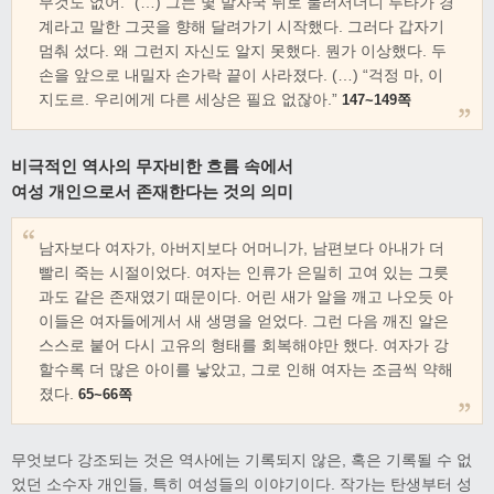
무것도 없어.” (…) 그는 몇 발자국 뒤로 물러서더니 루타가 경
계라고 말한 그곳을 향해 달려가기 시작했다. 그러다 갑자기
멈춰 섰다. 왜 그런지 자신도 알지 못했다. 뭔가 이상했다. 두
손을 앞으로 내밀자 손가락 끝이 사라졌다. (…) “걱정 마, 이
지도르. 우리에게 다른 세상은 필요 없잖아.”
147~149쪽
비극적인 역사의 무자비한 흐름 속에서
여성 개인으로서 존재한다는 것의 의미
남자보다 여자가, 아버지보다 어머니가, 남편보다 아내가 더
빨리 죽는 시절이었다. 여자는 인류가 은밀히 고여 있는 그릇
과도 같은 존재였기 때문이다. 어린 새가 알을 깨고 나오듯 아
이들은 여자들에게서 새 생명을 얻었다. 그런 다음 깨진 알은
스스로 붙어 다시 고유의 형태를 회복해야만 했다. 여자가 강
할수록 더 많은 아이를 낳았고, 그로 인해 여자는 조금씩 약해
졌다.
65~66쪽
무엇보다 강조되는 것은 역사에는 기록되지 않은, 혹은 기록될 수 없
었던 소수자 개인들, 특히 여성들의 이야기이다. 작가는 탄생부터 성