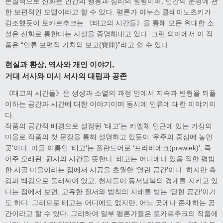
본질적으로 신화는 인간의 행동과 심리의 원형이며, 인간의 운명에 관
한 보편적인 모델이라고 할 수 있다. 평론가 야누스 클레이노츠키가
강조했듯이 토카르추크는 《태고의 시간들》을 통해 모든 위대한 소
설은 신화로 통한다는 사실을 증명해내고 있다. 그런 의미에서 이 작
품은 “인류 보편적 가치의 보고(寶庫)”라고 할 수 있다.
현실과 환상, 역사와 개인 이야기,
거대 서사와 미시 서사의 대립과 공존
《태고의 시간들》은 생성과 소멸의 과정 안에서 지속과 변형을 되풀
이하는 공간과 시간에 대한 이야기이며 동시에 인류에 대한 이야기이
다.
작품의 공간적 배경으로 설정된 ‘태고’는 키엘체 인근에 있는 가상의
마을로 작품의 첫 문장을 통해 설명하고 있듯이 ‘우주의 중심에 놓인
곳’이다. 마을 이름인 ‘태고’는 폴란드어로 ‘프라비에크(prawiek)’, 즉
아주 오래된, 원시의 시간을 뜻한다. 태고는 어디에나 있음 직한 평범
한 시골 마을이라는 점에서 시공을 초월한 ‘열린 공간’이다. 하지만 흑
강과 백강으로 둘러싸여 있고, 천사들이 동서남북의 경계를 지키고 있
다는 점에서 보면, 고유한 질서와 법칙의 지배를 받는 ‘닫힌 공간’이기
도 하다. 그러므로 태고는 어디에도 없지만, 어느 곳에나 존재하는 공
간이라고 할 수 있다. 그리하여 일부 평론가들은 토카르추크의 작품에