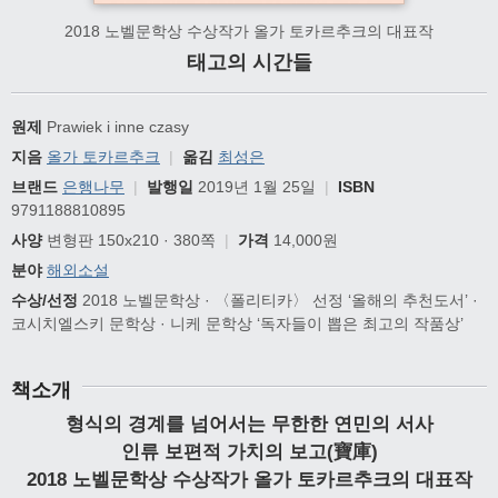
2018 노벨문학상 수상작가 올가 토카르추크의 대표작
태고의 시간들
원제
Prawiek i inne czasy
지음
올가 토카르추크
|
옮김
최성은
브랜드
은행나무
|
발행일
2019년 1월 25일
|
ISBN
9791188810895
사양
변형판 150x210 · 380쪽
|
가격
14,000원
분야
해외소설
수상/선정
2018 노벨문학상 · 〈폴리티카〉 선정 ‘올해의 추천도서’ ·
코시치엘스키 문학상 · 니케 문학상 ‘독자들이 뽑은 최고의 작품상’
책소개
형식의 경계를 넘어서는 무한한 연민의 서사
인류 보편적 가치의 보고(寶庫)
2018 노벨문학상 수상작가 올가 토카르추크의 대표작