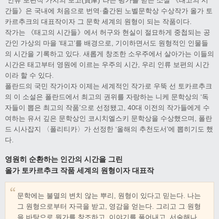
“인류 보편적 가치의 보고(寶庫)”라는 평가를 받는 소설 《태고의 시
간들》은 국내에 처음으로 번역·출간된 노벨문학상 수상작가 올가 토
카르추크의 대표작이자 그 문학 세계의 원형이 되는 작품이다.
작가는 《태고의 시간들》에서 허구와 현실이 절묘하게 중첩되는 공
간인 가상의 마을 ‘태고’를 배경으로, 기이하면서도 원형적인 인물들
의 시간을 기록하고 있다. 새롭게 창조한 소우주에서 살아가는 이들의
시간은 태고부터 영원에 이르는 우주의 시간, 우리 인류 보편의 시간
이라 할 수 있다.
폴란드의 국민 작가이자 이제는 세계적인 작가로 우뚝 선 토카르추크
의 이 소설은 폴란드에서 최고의 권위를 자랑하는 니케 문학상의 ‘독
자들이 뽑은 최고의 작품’으로 선정됐고, 40대 이전의 작가들에게 수
여하는 유서 깊은 문학상인 코시치엘스키 문학상을 수상했으며, 폴란
드 시사잡지 〈폴리티카〉가 선정한 ‘올해의 추천도서’에 뽑히기도 했
다.
영원히 순환하는 인간의 시간을 그린
올가 토카르추크 작품 세계의 원형이자 대표작
문학에는 불멸의 변치 않는 뿌리, 원형이 있다고 믿는다. 나는
그 원형으로부터 자극을 받고, 영감을 얻는다. 그리고 그 원형
을 바탕으로 뭔가를 창조하고, 이야기를 풀어내고, 서술해나