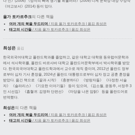
나 인》(2006) 《망자의 뼈에 쟁기를 휘둘러라》(2009) 니케 문학상 대상 수상작
《야고보서》(2014) 등이 있다.
올가 토카르추크
의 다른 책들
여러 개의 북을 두드리며
/ 지음 올가 토카르추크 | 옮김 최성은
태고의 시간들
/ 지음 올가 토카르추크 | 옮김 최성은
최성은
옮김
한국외국어대학교 폴란드학과를 졸업하고, 같은 대학교 대학원 동유럽어문학과
에서 석사학위를, 폴란드 바르샤바 대학교 폴란드어문학부에서 박사학위를 받았
다. 한국외국어대학교 폴란드학과에서 교수로 재직 중이며, 2012년 폴란드 정부
로부터 십자 기사 훈장을, 2024년 폴란드 대통령으로부터 십자 장교 공훈 훈장을
받았다. 옮긴 책으로 《끝과 시작》 《충분하다》 《방랑자들》 《다정한 서술
자》 《솔라리스》 《기묘한 이야기들》 등이 있으며, 《김소월, 윤동주, 서정주 3
인 시선집》 《흡혈귀: 김영하 단편선》 《마당을 나온 암탉》 등을 폴란드어로
번역했다.
최성은
의 다른 책들
여러 개의 북을 두드리며
/ 지음 올가 토카르추크 | 옮김 최성은
태고의 시간들
/ 지음 올가 토카르추크 | 옮김 최성은