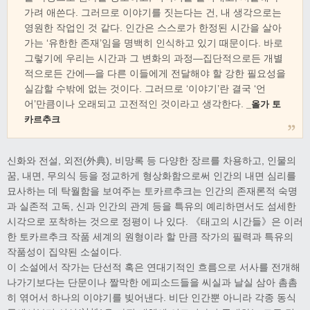
가려 애쓴다. 그러므로 이야기를 짓는다는 건, 내 생각으로는
영원한 작업인 것 같다. 인간은 스스로가 한정된 시간을 살아
가는 ‘유한한 존재’임을 명백히 인식하고 있기 때문이다. 바로
그렇기에 우리는 시간과 그 변화의 과정―집단적으로든 개별
적으로든 간에―을 다른 이들에게 전달해야 할 강한 필요성을
실감할 수밖에 없는 것이다. 그러므로 ‘이야기’란 결국 ‘언
어’만큼이나 오래되고 고전적인 것이라고 생각한다.
_올가 토
카르추크
신화와 전설, 외전(外典), 비망록 등 다양한 장르를 차용하고, 인물의
꿈, 내면, 무의식 등을 정교하게 형상화함으로써 인간의 내면 심리를
묘사하는 데 탁월함을 보여주는 토카르추크는 인간의 존재론적 숙명
과 실존적 고독, 신과 인간의 관계 등을 특유의 예리하면서도 섬세한
시각으로 포착하는 것으로 정평이 나 있다. 《태고의 시간들》은 이러
한 토카르추크 작품 세계의 원형이라 할 만큼 작가의 필력과 특유의
작품성이 집약된 소설이다.
이 소설에서 작가는 단선적 혹은 연대기적인 흐름으로 서사를 전개해
나가기보다는 단문이나 짤막한 에피소드들을 씨실과 날실 삼아 촘촘
히 엮어서 하나의 이야기를 빚어낸다. 비단 인간뿐 아니라 각종 동식