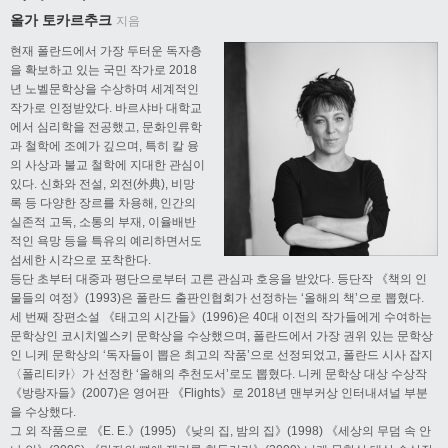
올가 토카르추크
지음
현재 폴란드에서 가장 두터운 독자층
을 확보하고 있는 국민 작가로 2018
년 노벨문학상을 수상하며 세계적인
작가로 인정받았다. 바르샤바 대학교
에서 심리학을 전공했고, 문화인류학
과 철학에 조예가 깊으며, 특히 칼 융
의 사상과 불교 철학에 지대한 관심이
있다. 신화와 전설, 외전(外典), 비망
록 등 다양한 장르를 차용해, 인간의
실존적 고독, 소통의 부재, 이율배반
적인 욕망 등을 특유의 예리하면서도
섬세한 시각으로 포착한다.
등단 초부터 대중과 평단으로부터 고른 관심과 호응을 받았다. 등단작 《책의 인
물들의 여정》(1993)은 폴란드 출판인협회가 선정하는 ‘올해의 책’으로 뽑혔다.
세 번째 장편소설 《태고의 시간들》(1996)은 40대 이전의 작가들에게 수여하는
문학상인 코시치엘스키 문학상을 수상했으며, 폴란드에서 가장 권위 있는 문학상
인 니케 문학상의 ‘독자들이 뽑은 최고의 작품’으로 선정되었고, 폴란드 시사 잡지
〈폴리티카〉가 선정한 ‘올해의 추천도서’로도 뽑혔다. 니케 문학상 대상 수상작
《방랑자들》(2007)은 영어판 《Flights》로 2018년 맨부커상 인터내셔널 부분
을 수상했다.
그 외 작품으로 《E. E.》(1995) 《낮의 집, 밤의 집》(1998) 《세상의 무덤 속 안