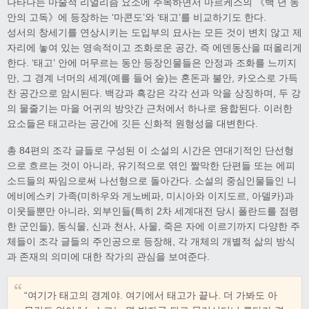
나타나는 마술적 리얼리즘 요소에 주목하면서 마르케스의 《백 년 동
안의 고독》에 등장하는 ‘마콘도’와 ‘태고’를 비교하기도 한다.
성서의 창세기를 연상시키는 도입부의 묘사는 모든 것이 변치 않고 제
자리에 놓여 있는 영속적이고 조화로운 공간, 즉 에덴동산을 떠올리게
한다. ‘태고’ 안에 머무르는 동안 등장인물들은 안정과 조화를 느끼지
만, 그 경계 너머의 세계(예를 들어 숲)는 혼돈과 불안, 카오스로 가득
찬 공간으로 암시된다. 백강과 흑강은 각각 선과 악을 상징하며, 두 강
의 물줄기는 마을 어귀의 방앗간 근처에서 하나로 융합된다. 이러한
요소들은 태고라는 공간에 깃든 신화적 원형성을 대변한다.
총 84편의 조각 글들로 구성된 이 소설의 시간은 연대기적인 단선형
으로 흐르는 것이 아니라, 유기적으로 엮인 짤막한 단편들 또는 에피
소드들의 짜임으로써 나선형으로 돌아간다. 소설의 중심인물들인 니
에비에스키 가족(미하우와 게노베파, 미시아와 이지도르, 아델카)과
이웃들뿐만 아니라, 외부인들(특히 2차 세계대전 당시 폴란드를 점령
한 군인들), 동식물, 신과 천사, 사물, 죽은 자에 이르기까지 다양한 주
체들이 조각 글들의 주인공으로 등장해, 각 개체의 개별적 삶의 방식
과 존재의 의미에 대한 작가의 관심을 보여준다.
“여기가 태고의 경계야. 여기에서 태고가 끝나. 더 가봐도 아