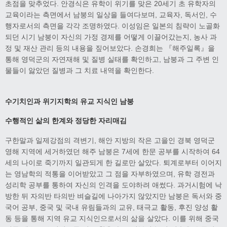
초점을 맞추었다. 안경식은 유학이 위기를 맞은 20세기 초 유학자의
교육이라는 측면에서 남붕의 일상을 들여다보며, 교육자, 독서인, 수
행자로서의 측면을 각각 조명하였다. 이성임은 일본의 침략이 노골화
되던 시기 남붕이 자신의 가정 경제를 어떻게 이끌어갔는지, 농사 과
정 및 재산 관리 등의 내용을 짚어보았다. 손경희는 『해주일록』을
통해 영덕군의 자연재해 및 질병 실태를 확인하고, 남붕과 그 주변 인
물들이 앓았던 질병과 그 치료 내역을 확인한다.
수기치인과 위기지학의 유교 지식인 남붕
수행적인 삶의 한계와 정당한 자리매김
구한말과 일제강점의 격변기, 해안 지방의 작은 고을인 경북 영덕군
영해 지역에 세거하였던 해주 남붕은 7세에 한문 공부를 시작하여 64
세의 나이로 죽기까지 일관되게 한 길로만 살았다. 퇴계로부터 이어지
는 영남학의 적통을 이어받았고 그 점을 자부하였으며, 유학 경전과
성리학 공부를 통하여 자신의 인격을 도야하려 애썼다. 과거시험에 낙
방한 뒤 자의반 타의반 벼슬길에 나아가지 않았지만 남붕은 독서와 중
국어 공부, 중국 및 국내 유림들과의 교유, 태극교 활동, 후진 양성 활
동 등을 통해 지역 유교 지식인으로서의 삶을 살았다. 이를 위해 중국