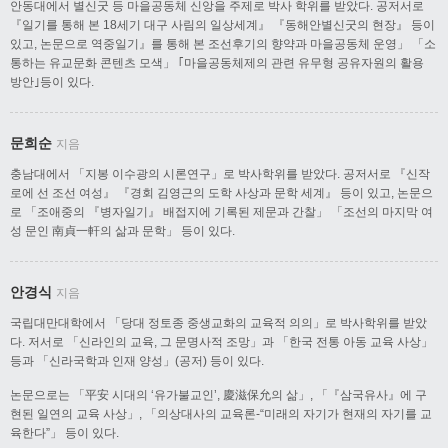
안동대에서 별신굿 등 마을공동체 신앙을 주제로 박사 학위를 받았다. 공저서로
『일기를 통해 본 18세기 대구 사림의 일상세계』 『동해안별신굿의 현장』 등이
있고, 논문으로 역중일기』를 통해 본 조선후기의 향약과 마을공동체 운영」 「소
통하는 유교문화 콘텐츠 모색」 ｢마을공동체제의 관련 유무형 공유자원의 활용
방안｣등이 있다.
문희순
지음
충남대에서 「지봉 이수광의 시론연구」로 박사학위를 받았다. 공저서로 『신작
로에 선 조선 여성』 『경회 김영근의 도학 사상과 문학 세계』 등이 있고, 논문으
로 「조애중의 『병자일기』 배접지에 기록된 제문과 간찰」 「조선의 마지막 여
성 문인 南貞一軒의 삶과 문학」 등이 있다.
안경식
지음
국립대만대학에서 「당대 정토종 중생교화의 교육적 의의」로 박사학위를 받았
다. 저서로 「신라인의 교육, 그 문명사적 조망」과 「한국 전통 아동 교육 사상」
등과 「신라국학과 인재 양성」(공저) 등이 있다.
논문으로는 「平安 시대의 ‘유가불교인’, 慶滋保允의 삶」, 「『삼국유사』에 구
현된 일연의 교육 사상」, 「의상대사의 교육론-“미래의 자기가 현재의 자기를 교
육한다”」 등이 있다.