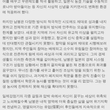
어를 배우고 우편제도를 적극 활용하고, 일본식 농경 기술을 수동적으
로나마 받아들이는 등 자신의 사상적 신념을 지키면서도 변화된 환경
에 적응하려 했다.
하지만 남붕은 다양한 방식의 적극적인 시도에도 제대로 성과를 내지
못하고 전체적으로 기존 유림의 방식에 안주하는 모습을 유지했다는
한계를 보였다. 새로운 지역에 가서 자신의 유교적 이상을 펼치고자
했지만 별다른 성과 없이 귀향했고, 향교에 신식 중학교를 설립하는
데 반대했지만 관철시키지 못했다. 향약을 되살려 제대로 시행해보려
했지만, 지역 주민들의 참여는 배제되고 소수의 유림들만 참여하는 방
식으로 잔존하게 됨에 따라 세상과 더욱 괴리되고 말았다. 그의 경제
생활도 이러한 측면과 맥을 같이하는데, 남붕은 일본의 경제 시스템
구조가 성립된 상황에서 전통의 끝자락을 붙든 채 전통으로의 회귀를
꿈꾸었다. 무너진 종가를 세우고 흩어진 조상의 땅을 되찾기 위한 노
력을 쉬지 않았으나, 과거제가 폐지되어 학문을 통한 관직 진출이 단
절된 상황에서 학문과 농사를 병행하는 것이 쉬울 리 없었다. 그는 평
생 농사에 진력하지 못해 재산을 확대하지 못했다.
일제강점기의 각종 갈등과 압박 속에서 자신이 꿈꾸는 세상이 위축되
고 노쇠해질수록 남붕은 내적 영역에 더욱 충실한 삶을 살며 위기지학
에 전념하고, 명멸되어가는 유업(儒業)이 후인들에게 지속적으로 이