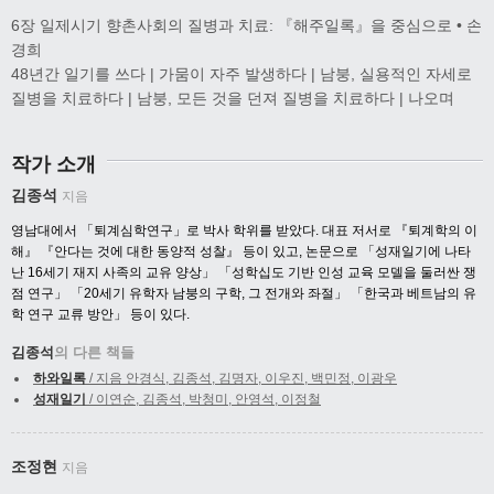
6장 일제시기 향촌사회의 질병과 치료: 『해주일록』을 중심으로 • 손
경희
48년간 일기를 쓰다 | 가뭄이 자주 발생하다 | 남붕, 실용적인 자세로
질병을 치료하다 | 남붕, 모든 것을 던져 질병을 치료하다 | 나오며
작가 소개
김종석
지음
영남대에서 「퇴계심학연구」로 박사 학위를 받았다
.
대표 저서로 『퇴계학의 이
해』 『안다는 것에 대한 동양적 성찰』 등이 있고
,
논문으로 「성재일기에 나타
난
16
세기 재지 사족의 교유 양상」 「성학십도 기반 인성 교육 모델을 둘러싼 쟁
점 연구」 「
20
세기 유학자 남붕의 구학
,
그 전개와 좌절」 「한국과 베트남의 유
학 연구 교류 방안」 등이 있다
.
김종석
의 다른 책들
하와일록
/ 지음 안경식, 김종석, 김명자, 이우진, 백민정, 이광우
성재일기
/ 이연순, 김종석, 박청미, 안영석, 이정철
조정현
지음