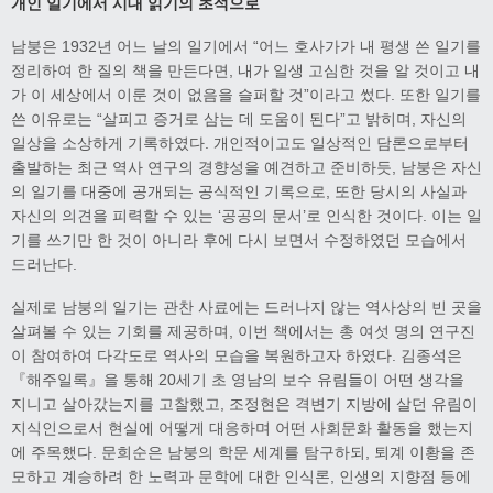
개인 일기에서 시대 읽기의 초석으로
남붕은 1932년 어느 날의 일기에서 “어느 호사가가 내 평생 쓴 일기를
정리하여 한 질의 책을 만든다면, 내가 일생 고심한 것을 알 것이고 내
가 이 세상에서 이룬 것이 없음을 슬퍼할 것”이라고 썼다. 또한 일기를
쓴 이유로는 “살피고 증거로 삼는 데 도움이 된다”고 밝히며, 자신의
일상을 소상하게 기록하였다. 개인적이고도 일상적인 담론으로부터
출발하는 최근 역사 연구의 경향성을 예견하고 준비하듯, 남붕은 자신
의 일기를 대중에 공개되는 공식적인 기록으로, 또한 당시의 사실과
자신의 의견을 피력할 수 있는 ‘공공의 문서’로 인식한 것이다. 이는 일
기를 쓰기만 한 것이 아니라 후에 다시 보면서 수정하였던 모습에서
드러난다.
실제로 남붕의 일기는 관찬 사료에는 드러나지 않는 역사상의 빈 곳을
살펴볼 수 있는 기회를 제공하며, 이번 책에서는 총 여섯 명의 연구진
이 참여하여 다각도로 역사의 모습을 복원하고자 하였다. 김종석은
『해주일록』을 통해 20세기 초 영남의 보수 유림들이 어떤 생각을
지니고 살아갔는지를 고찰했고, 조정현은 격변기 지방에 살던 유림이
지식인으로서 현실에 어떻게 대응하며 어떤 사회문화 활동을 했는지
에 주목했다. 문희순은 남붕의 학문 세계를 탐구하되, 퇴계 이황을 존
모하고 계승하려 한 노력과 문학에 대한 인식론, 인생의 지향점 등에