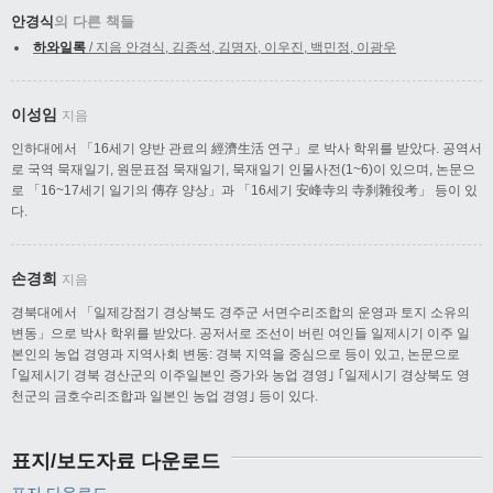
안경식
의 다른 책들
하와일록
/ 지음 안경식, 김종석, 김명자, 이우진, 백민정, 이광우
이성임
지음
인하대에서 「16세기 양반 관료의 經濟生活 연구」로 박사 학위를 받았다. 공역서
로 국역 묵재일기, 원문표점 묵재일기, 묵재일기 인물사전(1~6)이 있으며, 논문으
로 「16~17세기 일기의 傳存 양상」과 「16세기 安峰寺의 寺刹雜役考」 등이 있
다.
손경희
지음
경북대에서 「일제강점기 경상북도 경주군 서면수리조합의 운영과 토지 소유의
변동」으로 박사 학위를 받았다. 공저서로 조선이 버린 여인들 일제시기 이주 일
본인의 농업 경영과 지역사회 변동: 경북 지역을 중심으로 등이 있고, 논문으로
｢일제시기 경북 경산군의 이주일본인 증가와 농업 경영｣ ｢일제시기 경상북도 영
천군의 금호수리조합과 일본인 농업 경영｣ 등이 있다.
표지/보도자료 다운로드
표지 다운로드