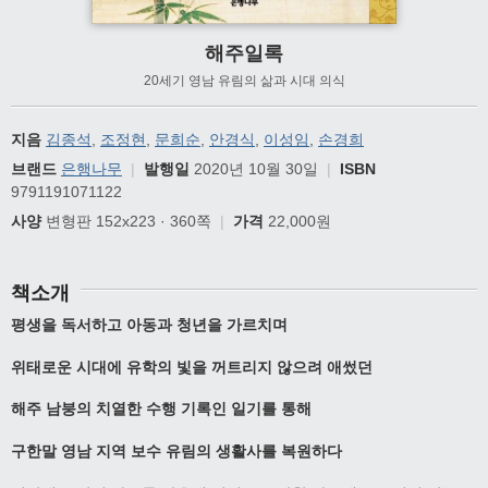
해주일록
20세기 영남 유림의 삶과 시대 의식
지음
김종석
,
조정현
,
문희순
,
안경식
,
이성임
,
손경희
브랜드
은행나무
|
발행일
2020년 10월 30일
|
ISBN
9791191071122
사양
변형판 152x223 · 360쪽
|
가격
22,000원
책소개
평생을 독서하고 아동과 청년을 가르치며
위태로운 시대에 유학의 빛을 꺼트리지 않으려 애썼던
해주 남붕의 치열한 수행 기록인 일기를 통해
구한말 영남 지역 보수 유림의 생활사를 복원하다