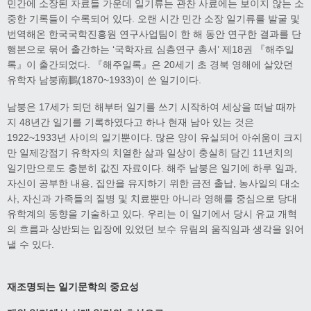
민간에 소장된 자료들 가운데 일기류는 관찬 사료에는 보이지 않는 소
중한 기록들이 수록되어 있다. 오랜 시간 민간 소장 일기류를 발굴 및
번역해온 한국국학진흥원 연구사업팀이 한 해 동안 연구한 결과를 단
행본으로 묶어 출간하는 ‘국학자료 심층연구 총서’ 제18권 『해주일
록』이 출간되었다. 『해주일록』은 20세기 초 경북 영해에 살았던
유학자 남붕南鵬(1870~1933)이 쓴 일기이다.
남붕은 17세가 되던 해부터 일기를 쓰기 시작하여 세상을 떠날 때까
지 48년간 일기를 기록하였다고 하나 현재 남아 있는 것은
1922~1933년 사이의 일기뿐이다. 많은 양이 유실되어 아쉬움이 크지
만 일제강점기 유학자의 치열한 삶과 일상이 충실히 담긴 11년치의
일기만으로도 충분히 값진 자료이다. 해주 남붕은 일기에 하루 일과,
자신이 공부한 내용, 집안을 유지하기 위한 금전 출납, 농사일의 대소
사, 자신과 가족들의 질병 및 치료뿐만 아니라 영해를 중심으로 당대
유학계의 동향을 기술하고 있다. 우리는 이 일기에서 당시 유교 개혁
의 흐름과 상반되는 입장에 있었던 보수 유림의 움직임과 생각을 읽어
낼 수 있다.
재조명되는 일기문학의 중요성