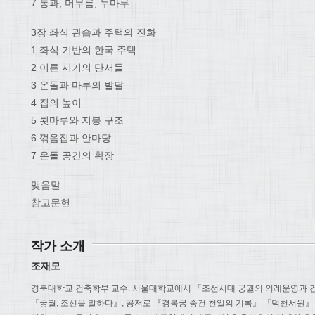
7 통과, 머무름, 누마루
3장 좌식 관습과 주택의 진화
1 좌식 기반의 한국 주택
2 이른 시기의 단서들
3 온돌과 마루의 발달
4 집의 높이
5 툇마루와 지붕 구조
6 꺾음집과 안마당
7 온돌 공간의 확장
맺음말
참고문헌
작가 소개
조재모
경북대학교 건축학부 교수. 서울대학교에서 「조선시대 궁궐의 의례운영과 
『궁궐, 조선을 말하다』, 공저로 『경복궁 중건 천일의 기록』 『덕천서원』