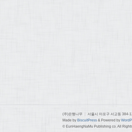
(주)은행나무
|
서울시 마포구 서교동 384-1
Made by
BiscuitPress
& Powered by
WordP
© EunHaengNaMu Publishing co. All Right