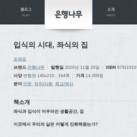
입식의 시대, 좌식의 집
조재모
브랜드
은행나무
|
발행일
2020년 11월 20일
|
ISBN
97911910
사양
변형판 140x210 · 164쪽
|
가격
14,000원
분야
인문
,
정치/사회
,
종교/역사
책소개
좌식과 입식이 어우러진 생활공간, 집
이곳에서 우리의 삶은 어떻게 진화해왔는가?