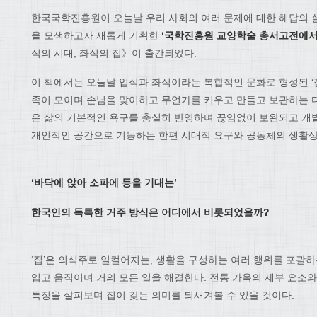
한국국학진흥원이 오늘날 우리 사회의 여러 문제에 대한 해답의 
을 모색하고자 새롭게 기획한
‘
국학진흥원 교양학술 총서
고전에서
식의 시대, 좌식의 집》이 출간되었다.
이 책에서는 오늘날 입식과 좌식이라는 복합적인 문화로 형성된 ‘집
족이 모이며 손님을 맞이하고 무언가를 키우고 만들고 보관하는 다양
은 삶의 기본적인 욕구를 충실히 반영하며 끊임없이 보완되고 개
개인적인 공간으로 기능하는 한편 시대적 요구와 공동체의 생활상
‘
바닥에 앉아 소파에 등을 기대는
’
한국인의 독특한 거주 방식은 어디에서 비롯되었을까
?
‘집’은 의식주로 일컬어지는, 생활을 구성하는 여러 행위를 포괄하
입고 움직이며 거의 모든 일을 해결한다. 전통 가옥의 세부 요소
특징을 살펴보며 집이 갖는 의미를 되새겨볼 수 있을 것이다.