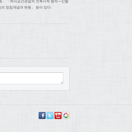
유형」 「좌식공간관습의 건축사적 함의—신발
의 정침개념과 변동」 등이 있다.