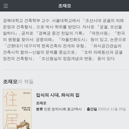
조재모
경북대학교 건축학부 교수. 서울대학교에서 「조선시대 궁궐의 의례
운영과 건축형식」으로 박사 학위를 받았다. 저서로 『궁궐, 조선을
말하다』, 공저로 『경복궁 중건 천일의 기록』 『덕천서원』 『한극
의 원형을 찾아서: 궁중의례』 『자율진화도시』 등이 있고, 논문으로
「근현대기 대구지역 한옥건축의 전개와 유형」 「좌식공간관습의
건축사적 함의—신발의 문제를 중심으로」 「조하 의례동선과 궁궐
정전의 건축형식」 「조선왕실의 정침개념과 변동」 등이 있다.
조재모
의 책들
입식의 시대, 좌식의 집
조재모
분류
인문
,
정치/사회
,
종교/역사
|
출간일
2020년 11월 20일