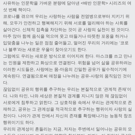
사유하는 인문학을 가벼운 분량에 담아낸 <배반 인문학> 시리즈의 여
섯 번째 책이다.
코로나를 겪으며 우리는 사랑하는 사람을 전염병으로부터 지키기 위
해, 모두가 안전하고 행복해지기 위해 서로를 멀리해야 하는 사회를
살아간다. 신체적 접촉을 차단하는 것이 곧 사랑의 실천이 된 것이다.
마주 앉아 함께 음식을 먹으며 웃고 떠들거나 따뜻한 포옹을 하거나
입맞춤을 나누는 일은 점점 줄어들고, 멀어진 우리의 거리에는 ‘코로
나 블루’라는 새로운 우울이 찾아오기도 한다.
그럼에도 우리는 새로운 방식으로 이어지려 한다. 마스크를 쓰고 만나
는 인원을 제한하고 화상으로 연결된다. 위험을 넘어 삶을 공유하려는
이러한 시도들은, 사랑에는 몸-마음의 긴밀한 공유가 필수적이기에
계속된다. 연결됨으로써 애정을 나누려는 공유-사랑의 움직임인 것이
다.
끊임없이 공유의 행위를 추구하는 우리는 본질적으로 ‘관계적 존재’이
다. 나와 타인, 나와 세상은 본질적 경계를 지니지 않은 채 끊임없이
서로에게 침투하고 얽힌다. 그 상호작용 속에서 우리는 관계적으로 존
재하고, 공유는 그 관계성을 적극적으로 추구하는 행위이자 사랑의 실
천이다. 나아가 관계 안에서 자신의 존재를 확장해나가는 능동적 창조
행위이기도 하다.
우리의 관계성이 흔들리는 지금, 저자는 주변에서 일어나는 공유의 모