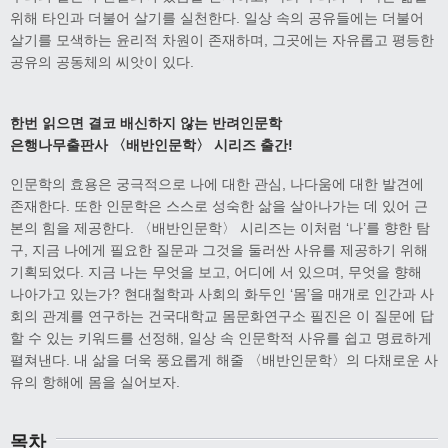
위해 타인과 더불어 살기를 실천한다. 일상 속의 공유들에는 더불어
살기를 모색하는 윤리적 차원이 존재하며, 그곳에는 자유롭고 평등한
공유의 공동체의 씨앗이 있다.
한번 읽으면 결코 배신하지 않는 반려인문학
은행나무출판사 〈배반인문학〉 시리즈 출간!
인문학의 효용은 궁극적으로 나에 대한 관심, 나다움에 대한 발견에
존재한다. 또한 인문학은 스스로 성숙한 삶을 살아나가는 데 있어 근
본의 힘을 제공한다. 〈배반인문학〉 시리즈는 이처럼 ‘나’를 향한 탐
구, 지금 나에게 필요한 질문과 그것을 둘러싼 사유를 제공하기 위해
기획되었다. 지금 나는 무엇을 보고, 어디에 서 있으며, 무엇을 향해
나아가고 있는가? 현대철학과 사회의 화두인 ‘몸’을 매개로 인간과 사
회의 관계를 연구하는 건국대학교 몸문화연구소 필진은 이 질문에 답
할 수 있는 키워드를 선정해, 일상 속 인문학적 사유를 쉽고 명료하게
펼쳐낸다. 내 삶을 더욱 풍요롭게 해줄 〈배반인문학〉의 다채로운 사
유의 항해에 몸을 실어보자.
목차