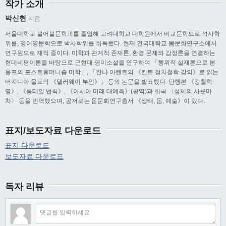
작가 소개
박신현
지음
서울대학교 불어불문학과를 졸업해 고려대학교 대학원에서 비교문학으로 석사학
위를, 영어영문학으로 박사학위를 취득했다. 현재 건국대학교 몸문화연구소에서
연구원으로 재직 중이다. 미학과 관계적 존재론, 환경 문제와 감정론을 연결하는
현대비평이론을 바탕으로 근현대 영미소설을 연구하여 「행위적 실재론으로 본
울프의 포스트휴머니즘 미학」, 「한나 아렌트의 《칸트 정치철학 강의》로 읽는
버지니아 울프의 《댈러웨이 부인》」 등의 논문을 발표했다. 단행본 《강철혁
명》, 《롱테일 법칙》, 《아시아 미래 대예측》(공역)과 희곡 〈성체의 사륜마
차〉 등을 번역했으며, 공저로는 몸문화연구총서 《생태, 몸, 예술》이 있다.
표지/보도자료 다운로드
표지 다운로드
보도자료 다운로드
독자 리뷰