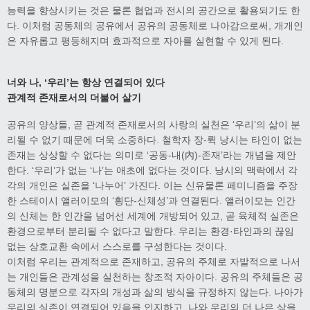
능력을 향상시키는 것은 물론 협업과 전시의 공간으로 활용되기도 한
다. 이처럼 공동체의 공유에서 공유의 공동체로 나아감으로써, 개개인
은 자유롭고 평등해지며 효과적으로 자아를 실현할 수 있게 된다.
너와 나, ‘우리’는 항상 연결되어 있다
관계적 존재로서의 더불어 살기
공유의 양상들, 곧 관계적 존재로서의 사랑의 실천은 ‘우리’의 삶이 분
리될 수 없기 때문에 더욱 소중하다. 철학자 장-뤽 낭시는 타인이 없는
존재는 상상할 수 없다는 의미로 ‘공동-내(內)-존재’라는 개념을 제안
한다. ‘우리’가 없는 ‘나’는 애초에 없다는 것이다. 낭시의 맥락에서 각
각의 개인은 실존을 ‘나누어’ 가진다. 이는 신유물론 페미니즘을 주장
한 스테이시 앨러이모의 ‘횡단-신체성’과 연결된다. 앨러이모는 인간
의 신체는 한 인간을 넘어선 세계에 개방되어 있고, 곧 육체적 실존은
환경으로부터 분리될 수 없다고 말한다. 우리는 환경·타인과의 끊임
없는 상호교환 속에서 스스로를 구성한다는 것이다.
이처럼 우리는 관계적으로 존재하고, 공유의 주체로 자발적으로 나서
는 개인들은 관계성을 실천하는 창조적 자아이다. 공유의 주체들은 공
동체의 명분으로 각자의 개성과 삶의 방식을 규정하지 않는다. 나아가
우리의 실존이 연결되어 있음을 인지하고, 나와 우리의 더 나은 삶을