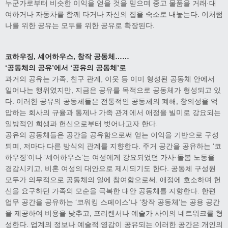
누군가로부터 비슷한 이익을 얻을 것을 믿으며 중고 물품을 거래·대
여하거나 자동차를 함께 타거나 자신의 집을 숙소로 내놓는다. 이처럼
나를 위한 공유는 모두를 위한 공유로 확장된다.
코하우징, 셰어하우스, 창작 공동체……
‘공동체의 공유’에서 ‘공유의 공동체’로
과거의 공유는 가족, 친구 관계, 이웃 등 이미 형성된 공동체 안에서
일어나는 행위였지만, 지금은 공유를 목적으로 공동체가 형성되고 있
다. 이러한 공유의 공동체들은 전통적인 공동체의 폐해, 창의성을 억
압하는 회사의 규율과 통제나 가족 관계에서 애정을 빌미로 강요되는
일방적인 희생과 헌신으로부터 벗어나고자 한다.
공유의 공동체들은 공간을 공유함으로써 얻는 이익을 기반으로 구성
되며, 저마다 다른 방식의 관계를 지향한다. 주거 공간을 공유하는 ‘코
하우징’이나 ‘셰어하우스’는 여성에게 강요되었던 가사·돌봄 노동을
경감시키고, 비혼 여성의 대안으로 제시되기도 한다. 공동체 구성원
모두가 의무적으로 공동체의 일에 참여함으로써, 애정에 호소하며 헌
신을 요구하던 가족의 모순을 극복한 대안 공동체를 지향한다. 한편
업무 공간을 공유하는 ‘코워킹 스페이스’나 ‘창작 공동체’는 공용 공간
을 제공하여 비용을 낮추고, 프리랜서나 예술가 사이의 네트워크를 형
성한다. 업계의 정보나 예술적 영감이 공유되는 이러한 공간은 개인의