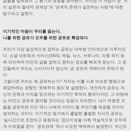
습들을 살펴보며 그 동기와 영향을 찾아본다. 저자는 이 작업이 곧 “우
리 실존의 절대적 관계성”과 “관계적 존재가 실천하는 사랑”에 대한
탐구라고 말한다.
이기적인 마음이 우리를 돕는다,
나를 위한 공유가 모두를 위한 공유로 확장되다
우리가 가장 일상적으로 접하는 공유는 대부분 인터넷으로 이루어진
다. 소셜 네트워크 서비스(SNS), 메일, 뉴스, 커뮤니티, 각종 위키 등
에 의지하여 타인의 삶을 접하고 원하는 정보를 빠르게 얻는다. 그 공
간들에서 우리는 소비자이자 생산자, 곧 공유의 객체이자 주체가 된
다.
그렇다면 우리는 왜 공유하는가? 저자는 이를 서로 비슷한 행동으로
회답하려는 경향인 ‘호혜주의 원리’로 설명한다. 개인에게 공유는 자
신의 만족과 이익을 얻으려는 이기적인 목적의 행위이지만, 그 바탕에
는 타인도 공유에 참여할 것이라는 믿음이 자리한다. 내가 유용한 것
들을 공유하면 타인 역시 나에게 이익이 될 무언가를 제공할 것이라
생각하는 것이다. 이기적인 동기에서 출발한 활발한 지식의 공유는
‘실시간으로 조정되고 동원되는’ 집단지성을 이뤄 역설적으로 모두에
게 이로움을 준다. ‘공유경제’ 역시 비슷한 맥락에서 발생한다. 자신도