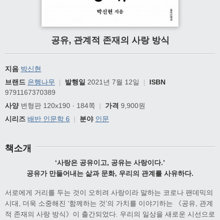
공유, 관계적 존재의 사랑 방식
지음
박신현
브랜드
은행나무
|
발행일
2021년 7월 12일
|
ISBN
9791167370389
사양
변형판 120x190 · 184쪽
|
가격
9,900원
시리즈
배반 인문학 6
|
분야
인문
책소개
‘사랑은 공유이고, 공유는 사랑이다.’
공유가 만들어내는 삶과 문화, 우리의 관계를 사유하다.
서로에게 거리를 두는 것이 오히려 사랑이라 말하는 코로나 팬데믹의
시대, 더욱 소중해진 ‘함께하는 것’의 가치를 이야기하는 《공유, 관계
적 존재의 사랑 방식》이 출간되었다. 우리의 일상을 새로운 시선으로