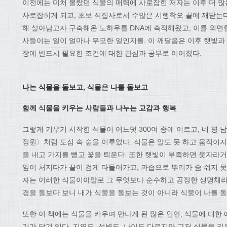
이전에는 미처 몰랐던 식물의 매력에 사로잡힌 저자는 이후 더 많
사로잡히게 되고, 초보 식집사로서 수많은 시행착오 끝에 깨닫는다
해 살아남고자 구축해온 노하우를 DNA에 축적해왔고, 이를 외면한
사들이는 일이 얼마나 무모한 일인지를. 이 깨달음은 이후 햇빛과 물
장에 반드시 필요한 조건에 대한 관심과 공부로 이어졌다.
나는 식물을 돌보고
,
식물은 나를 돌보고
함께 식물을 키우는 사람들과 나누는 교감과 행복
그렇게 키우기 시작한 식물이 어느덧 300여 종에 이르고, 네 평
정원〉처럼 도심 속 숲을 이루었다. 식물은 말도 못 하고 움직이지
을 내고 가지를 뻗고 꽃을 틔운다. 또한 햇빛이 부족하면 웃자라거
잎이 처지다가 끝이 검게 타들어가고, 과습으로 뿌리가 숨 쉬지 못
자는 이러한 식물이야말로 그 무엇보다 순수하고 공정한 생명체라고
경을 돌보다 보니 내가 식물을 돌보는 것이 아니라 식물이 나를 
또한 이 책에는 식물을 키우며 만나게 된 많은 인연, 식물에 대한
기가 담겨 있다. 지역도, 성별도, 나이도 다르지만 그저 식물을 