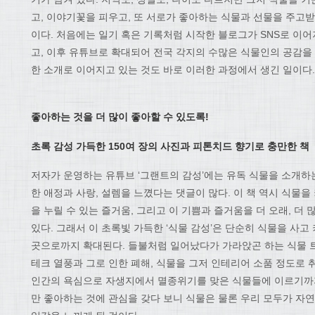
고, 이야기꽃을 피우고, 또 서로가 좋아하는 식물과 선물을 주고받
이다. 처음에는 일기 혹은 기록처럼 시작한 블로그가 SNS로 이
고, 이후 유튜브로 확대되어 전국 각지의 수많은 식물인의 공감을 
한 소개로 이어지고 있는 것도 바로 이러한 과정에서 생긴 일이다.
좋아하는 것을 더 많이 좋아할 수 있도록
!
초록 감성 가득한
150
여 장의 사진과 피톤치드 향기로 충만한 책
저자가 운영하는 유튜브 ‘그랜트의 감성’에는 유독 식물을 소개하
한 애정과 사랑, 설렘을 느꼈다는 댓글이 많다. 이 책 역시 식물을
을 누릴 수 있는 즐거움, 그리고 이 기쁨과 즐거움을 더 오래, 더
있다. 그래서 이 초록빛 가득한 ‘식물 감성’은 단순히 식물을 사고
곳으로까지 확대된다. 들불처럼 일어났다가 가라앉곤 하는 식물 트
테크 열풍과 그로 인한 폐해, 식물을 그저 인테리어 소품 정도로
인간의 욕심으로 자생지에서 멸종위기를 맞은 식물들에 이르기까지
만 좋아하는 것에 관심을 갖다 보니 식물은 물론 우리 모두가 자연