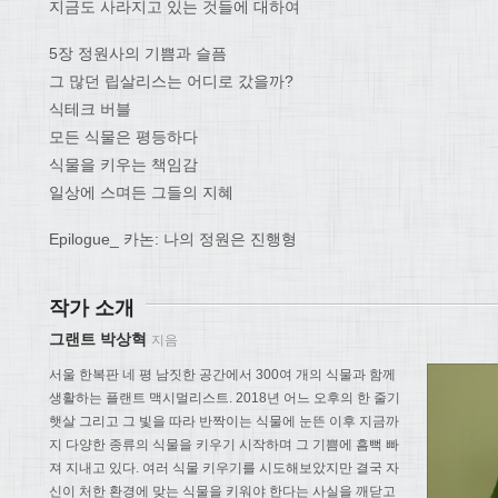
지금도 사라지고 있는 것들에 대하여
5장 정원사의 기쁨과 슬픔
그 많던 립살리스는 어디로 갔을까?
식테크 버블
모든 식물은 평등하다
식물을 키우는 책임감
일상에 스며든 그들의 지혜
Epilogue_ 카논: 나의 정원은 진행형
작가 소개
그랜트 박상혁
지음
서울 한복판 네 평 남짓한 공간에서 300여 개의 식물과 함께
생활하는 플랜트 맥시멀리스트. 2018년 어느 오후의 한 줄기
햇살 그리고 그 빛을 따라 반짝이는 식물에 눈뜬 이후 지금까
지 다양한 종류의 식물을 키우기 시작하며 그 기쁨에 흠뻑 빠
져 지내고 있다. 여러 식물 키우기를 시도해보았지만 결국 자
신이 처한 환경에 맞는 식물을 키워야 한다는 사실을 깨닫고