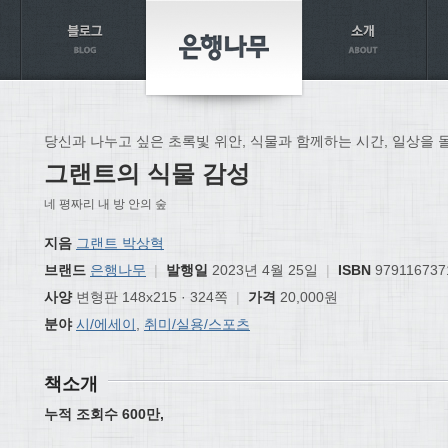
당신과 나누고 싶은 초록빛 위안, 식물과 함께하는 시간, 일상을 
그랜트의 식물 감성
네 평짜리 내 방 안의 숲
지음
그랜트 박상혁
브랜드
은행나무
|
발행일
2023년 4월 25일
|
ISBN
979116737
사양
변형판 148x215 · 324쪽
|
가격
20,000원
분야
시/에세이
,
취미/실용/스포츠
책소개
누적 조회수
600
만
,