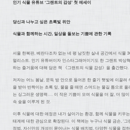
인기 식물 유튜브
‘
그랜트의 감성
’
첫 에세이
당신과 나누고 싶은 초록빛 위안
식물과 함께하는 시간
,
일상을 돌보는 기쁨에 관한 기록
서울 한복판, 베란다조차 없는 네 평 남짓한 실내 공간에서 식물 
멀리스트. 인기 유튜버이자 인스타그래머이기도 한 그랜트 박상혁
하는 즐거움에 대해 담은 책 《그랜트의 식물 감성》을 출간했다.
저자는 어느 봄날, 문득 방 안으로 들어온 한 줄기 햇빛에 이끌려
을 받아 반짝이는 초록 잎, 물을 줄 때면 스며드는 물길 틈으로 
는 싱그러운 생명력…. 이 작은 기쁨이 모여 식물을 더 잘, 더 많
속 숲을 이루게 된 것.
이후 식물에 대한 애정은 내가 살아가는 환경, 함께 식물을 키우는
태계에 대한 관심으로 확장된다. 이 책에는 누구나 식물 금손, ‘그
정법, 자신만의 개성이 묻어나는 식물 배치법, 다양한 식물을 접하