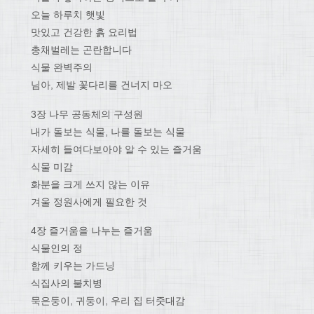
오늘 하루치 햇빛
맛있고 건강한 흙 요리법
총채벌레는 곤란합니다
식물 완벽주의
님아, 제발 꽃다리를 건너지 마오
3장 나무 공동체의 구성원
내가 돌보는 식물, 나를 돌보는 식물
자세히 들여다보아야 알 수 있는 즐거움
식물 미감
화분을 크게 쓰지 않는 이유
겨울 정원사에게 필요한 것
4장 즐거움을 나누는 즐거움
식물인의 정
함께 키우는 가드닝
식집사의 불치병
묵은둥이, 귀둥이, 우리 집 터줏대감