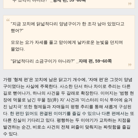
“지금 꼬치에 닭넓적다리 양념구이가 한 조각 남아 있었다고
했어?”
모모는 요가 자세를 풀고 맏이에게 날카로운 눈빛을 던지며
물었다.
“닭넓적다리 소금구이가 아니라?”
_자매 편, 59~60쪽
가령 ‘형제 편’은 꼬치에 남은 닭고기 개수에, ‘자매 편’은 그것이 양념
구이였다는 사실에 주목한다.
사소한 단서 하나 차이로 추리는 다른
길로 뻗어나가, 하나의 사건을 두 갈래로 확장한다. 이어지는 ‘범행 현
장에 먹물로 남긴 우물 정(井) 자’ 사건과 ‘미스터리 미식 투어에 숨겨
진 납치극’ 또한 형제들과 자매들의 평행 추리를 통해 새롭게 구성된
다.
한 편만 읽어도 완결된 이야기를 즐길 수 있으나 다른 편에서는
또
다른 진실이 기다리고 있다. 평행하는 두 이야기가 교차하는 지점을
발견하는 순간, 비로소 사건의 전체 퍼즐이 맞춰지는 짜릿함을 즐길
수 있다.