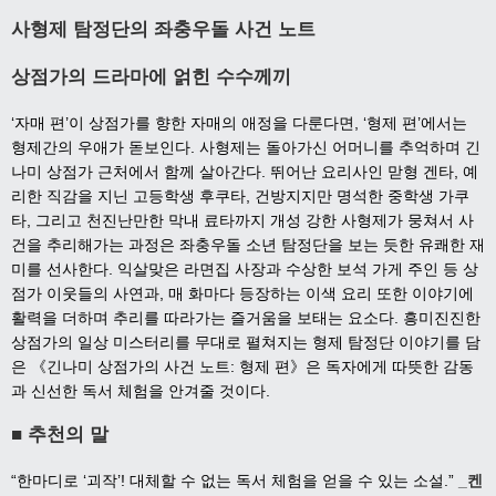
사형제 탐정단의 좌충우돌 사건 노트
상점가의 드라마에 얽힌 수수께끼
‘자매 편’이 상점가를 향한 자매의 애정을 다룬다면, ‘형제 편’에서는
형제간의 우애가 돋보인다. 사형제는 돌아가신 어머니를 추억하며 긴
나미 상점가 근처에서 함께 살아간다. 뛰어난 요리사인 맏형 겐타, 예
리한 직감을 지닌 고등학생 후쿠타, 건방지지만 명석한 중학생 가쿠
타, 그리고 천진난만한 막내 료타까지 개성 강한 사형제가 뭉쳐서 사
건을 추리해가는 과정은 좌충우돌 소년 탐정단을 보는 듯한 유쾌한 재
미를 선사한다. 익살맞은 라면집 사장과 수상한 보석 가게 주인 등 상
점가 이웃들의 사연과, 매 화마다 등장하는 이색 요리 또한 이야기에
활력을 더하며 추리를 따라가는 즐거움을 보태는 요소다. 흥미진진한
상점가의 일상 미스터리를 무대로 펼쳐지는 형제 탐정단 이야기를 담
은 《긴나미 상점가의 사건 노트: 형제 편》은 독자에게 따뜻한 감동
과 신선한 독서 체험을 안겨줄 것이다.
■ 추천의 말
“한마디로 ‘괴작’! 대체할 수 없는 독서 체험을 얻을 수 있는 소설.”
_켄