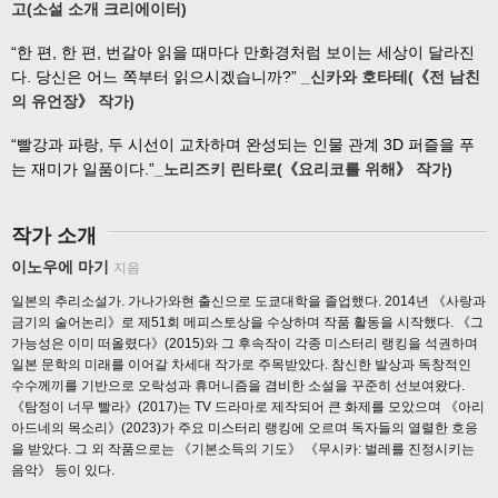
고(소설 소개 크리에이터)
“한 편, 한 편, 번갈아 읽을 때마다 만화경처럼 보이는 세상이 달라진
다. 당신은 어느 쪽부터 읽으시겠습니까?”
_신카와 호타테(《전 남친
의 유언장》 작가)
“빨강과 파랑, 두 시선이 교차하며 완성되는 인물 관계 3D 퍼즐을 푸
는 재미가 일품이다.”
_노리즈키 린타로(《요리코를 위해》 작가)
작가 소개
이노우에 마기
지음
일본의 추리소설가. 가나가와현 출신으로 도쿄대학을 졸업했다. 2014년 《사랑과
금기의 술어논리》로 제51회 메피스토상을 수상하며 작품 활동을 시작했다. 《그
가능성은 이미 떠올렸다》(2015)와 그 후속작이 각종 미스터리 랭킹을 석권하며
일본 문학의 미래를 이어갈 차세대 작가로 주목받았다. 참신한 발상과 독창적인
수수께끼를 기반으로 오락성과 휴머니즘을 겸비한 소설을 꾸준히 선보여왔다.
《탐정이 너무 빨라》(2017)는 TV 드라마로 제작되어 큰 화제를 모았으며 《아리
아드네의 목소리》(2023)가 주요 미스터리 랭킹에 오르며 독자들의 열렬한 호응
을 받았다. 그 외 작품으로는 《기본소득의 기도》 《무시카: 벌레를 진정시키는
음악》 등이 있다.