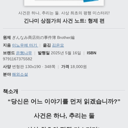
사건은 하나, 추리는 둘. 사상 최초의 평행 미스터리!
긴나미 상점가의 사건 노트: 형제 편
원제
ぎんなみ商店街の事件簿 Brother編
지음
이노우에 마기
|
옮김
김은모
브랜드
은행나무
|
발행일
2025년 5월 16일
|
ISBN
9791167375582
사양
변형판 130x190 · 348쪽
|
가격
18,000원
분야
해외소설
책소개
“당신은 어느 이야기를 먼저 읽겠습니까?”
사건은 하나, 추리는 둘