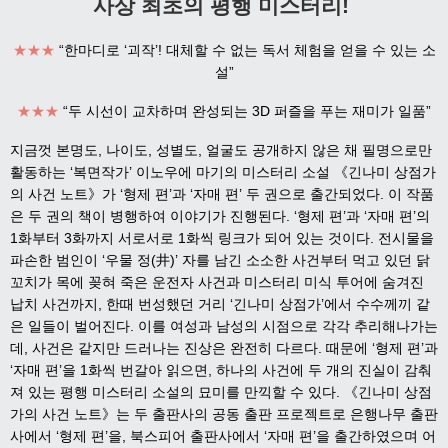
사상 최초의 평행 미스터리!
★★★
“한마디로 ‘괴작’! 대체할 수 없는 독서 체험을 얻을 수 있는 소
설”
★★★
“두 시선이 교차하며 완성되는 3D 퍼즐을 푸는 재미가 일품”
지금껏 본명도, 나이도, 성별도, 얼굴도 공개하지 않은 채 필명으로만
활동하는 ‘복면작가’ 이노우에 마기의 미스터리 소설 《긴나미 상점가
의 사건 노트》가 ‘형제 편’과 ‘자매 편’ 두 권으로 출간되었다. 이 작품
은 두 권의 책이 병행하여 이야기가 진행된다. ‘형제 편’과 ‘자매 편’의
1화부터 3화까지 서로서로 1화씩 링크가 되어 있는 것이다. 전시물을
파손한 범인이 ‘우물 정(井)’ 자를 남긴 소소한 사건부터 먹고 있던 닭
꼬치가 목에 꽂혀 죽은 운전자 사건과 미스터리 미식 투어에 숨겨진
납치 사건까지, 한때 번성했던 거리 ‘긴나미 상점가’에서 수수께끼 같
은 일들이 벌어진다. 이를 여성과 남성의 시점으로 각각 추리해나가는
데, 사건은 같지만 드러나는 진상은 완전히 다르다. 때문에 ‘형제 편’과
‘자매 편’을 1화씩 번갈아 읽으면, 하나의 사건에 두 개의 진실이 감춰
져 있는 평행 미스터리 소설의 묘미를 만끽할 수 있다. 《긴나미 상점
가의 사건 노트》는 두 출판사의 공동 출판 프로젝트로 은행나무 출판
사에서 ‘형제 편’을, 북스피어 출판사에서 ‘자매 편’을 출간하였으며 어