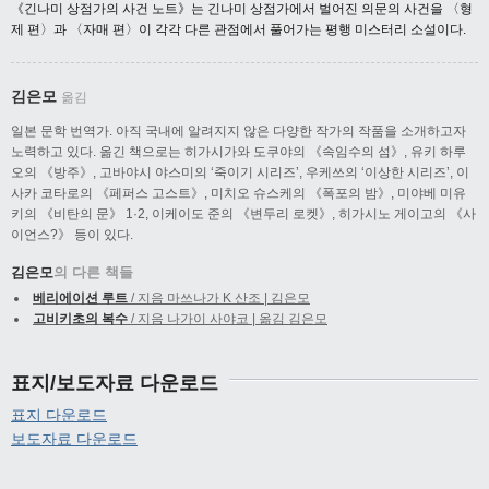
《긴나미 상점가의 사건 노트》는 긴나미 상점가에서 벌어진 의문의 사건을 〈형
제 편〉과 〈자매 편〉이 각각 다른 관점에서 풀어가는 평행 미스터리 소설이다.
김은모
옮김
일본 문학 번역가. 아직 국내에 알려지지 않은 다양한 작가의 작품을 소개하고자
노력하고 있다. 옮긴 책으로는 히가시가와 도쿠야의 《속임수의 섬》, 유키 하루
오의 《방주》, 고바야시 야스미의 ‘죽이기 시리즈’, 우케쓰의 ‘이상한 시리즈’, 이
사카 코타로의 《페퍼스 고스트》, 미치오 슈스케의 《폭포의 밤》, 미야베 미유
키의 《비탄의 문》 1·2, 이케이도 준의 《변두리 로켓》, 히가시노 게이고의 《사
이언스?》 등이 있다.
김은모
의 다른 책들
베리에이션 루트
/ 지음 마쓰나가 K 산조 | 김은모
고비키초의 복수
/ 지음 나가이 사야코 | 옮김 김은모
표지/보도자료 다운로드
표지 다운로드
보도자료 다운로드