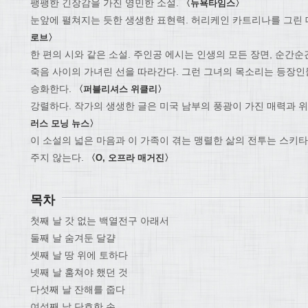
팽팽한 긴장감을 가진 영민한 소설.
〈뉴욕타임스〉
눈앞에 펼쳐지는 듯한 생생한 표현력. 허리케인 카트리나를 그린 
로브〉
한 편의 시와 같은 소설. 주인공 에시는 인생의 모든 장면, 순간순
죽음 사이의 가녀린 선을 따라간다. 그런 그녀의 목소리는 등장
승화한다.
〈퍼블리셔스 위클리〉
강렬하다. 작가의 생생한 글은 미국 남부의 풍광이 가진 매력과 
러스 모닝 뉴스〉
이 소설의 넓은 마음과 이 가족이 겪는 맹렬한 삶의 전투는 스키
주지 않는다.
〈O, 오프라 매거진〉
목차
첫째 날 갓 없는 백열전구 아래서
둘째 날 숨겨둔 달걀
셋째 날 땅 위에 토하다
넷째 날 훔쳐야 했던 것
다섯째 날 잔해를 줍다
여섯째 날 단호한 손