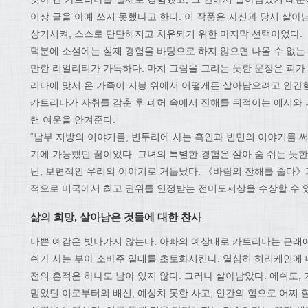
이상 글을 아예 쓰지 못했다고 한다. 이 작품은 자신과 당시 살아
상기시켜, 스스로 단단해지고 치유되기 위한 마지막 선택이었다.
덕분에 소설에는 실제 경험을 바탕으로 하지 않으면 나올 수 없는
만한 리얼리티가 가득하다. 마치 그림을 그리는 듯한 문장은 피가
리나에 맞서 온 가족이 지붕 위에서 어떻게든 살아남으려고 안간힘
카트리나가 자취를 감춘 후 폐허 속에서 잔해를 뒤적이는 에시와 
랜 여운을 안겨준다.
“남부 지방의 이야기를, 변두리에 사는 흑인과 빈민의 이야기를 
기에 가능했던 꿈이었다. 그녀의 특별한 경험은 살아 숨 쉬는 듯한
닌, 보편적인 우리의 이야기로 거듭났다. 《바람의 잔해를 줍다》
적으로 미국에서 최고 권위를 인정받는 전미도서상을 수상할 수 
삶의 희망, 살아남은 것들에 대한 찬사
나쁜 예감은 빗나가지 않는다. 아빠의 예상대로 카트리나는 근래에
쉬가 사는 부아 소바주 일대를 초토화시킨다. 열심히 허리케인에 
전의 흔적은 하나도 남아 있지 않다. 그러나 살아남았다. 에쉬도, 
믿었던 이로부터의 배신, 예상치 못한 사고, 인간의 힘으로 어찌 할