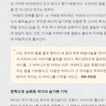
던 거대한 허리케인이 오고 있다고 했기 때문이다. 이것저것 일을 
할 건 아니라고 여기는 듯하다.
《바람의 잔해를 줍다》는 거대한 허리케인 ‘카트리나’가 다가오기
누어 펼쳐놓는다. 주인공 에시의 일기처럼 조용한 한 소녀의 목소
먹을 것이나 입을 것, 무엇 하나 제대로 갖춰지지 않은 결핍된 가
과 정답이 없는 고민, 다가올 미래에 대한 끝없는 불안과 두려움
며 역동적으로 흘러간다.
나는 유리와 돌을 줄로 묶어서 내 침대 위에 매달아놓을 것이
서 카트리나의 이야기를 들려줄 것이다. 멕시코만으로 밀려와 
야기를. 그 어머니가 탄 마차는 아주 거대하고 검은 폭풍이었다
지는 법을 가르쳤다고. 다음번 어머니가 그 커다랗고 무자비한
때까지 우리는 이 어머니를 기억할 거라고.
_430~431면
문학으로 승화된 작가의 숨가쁜 기억
에시는 작가 제스민 워드의 분신일지도 모른다. 미시시피 출신인 
앗아 간 카트리나를 실제로 경험했고, 그 안에서 살아남았기 때문이