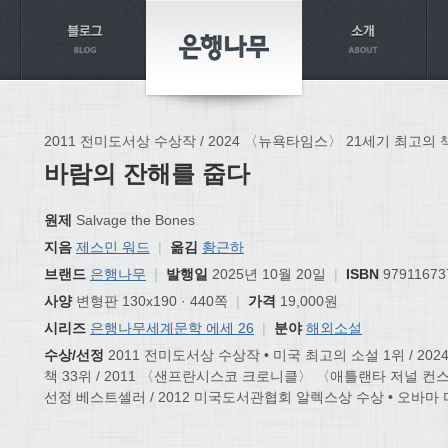
2011 전미도서상 수상작 / 2024 〈뉴욕타임스〉 21세기 최고의 
바람의 잔해를 줍다
원제
Salvage the Bones
지음
제스민 워드
|
옮김
황근하
브랜드
은행나무
|
발행일
2025년 10월 20일
|
ISBN
97911673
사양
변형판 130x190 · 440쪽
|
가격
19,000원
시리즈
은행나무세계문학 에세 26
|
분야
해외소설
수상/선정
2011 전미도서상 수상작 • 미국 최고의 소설 1위 / 2
책 33위 / 2011 〈샌프란시스코 크로니클〉 〈애틀랜타 저널 
선정 베스트셀러 / 2012 미국도서관협회 알렉스상 수상 • 오바마