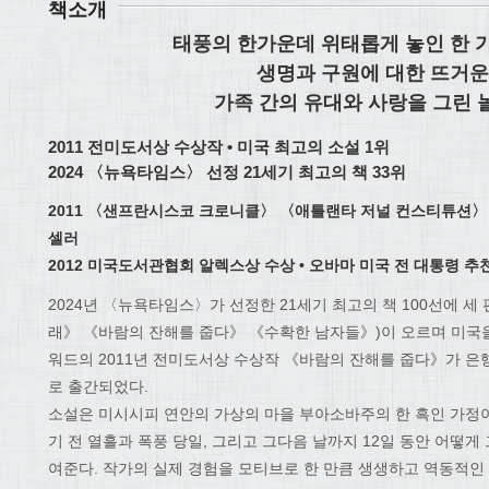
책소개
태풍의 한가운데 위태롭게 놓인 한 
생명과 구원에 대한 뜨거운
가족 간의 유대와 사랑을 그린 
2011 전미도서상 수상작 • 미국 최고의 소설 1위
2024 〈뉴욕타임스〉 선정 21세기 최고의 책 33위
2011 〈샌프란시스코 크로니클〉 〈애틀랜타 저널 컨스티튜션〉
셀러
2012 미국도서관협회 알렉스상 수상 • 오바마 미국 전 대통령 추
2024년 〈뉴욕타임스〉가 선정한 21세기 최고의 책 100선에 세
래》 《바람의 잔해를 줍다》 《수확한 남자들》)이 오르며 미국
워드의 2011년 전미도서상 수상작 《바람의 잔해를 줍다》가 은
로 출간되었다.
소설은 미시시피 연안의 가상의 마을 부아소바주의 한 흑인 가정
기 전 열흘과 폭풍 당일, 그리고 그다음 날까지 12일 동안 어떻
여준다. 작가의 실제 경험을 모티브로 한 만큼 생생하고 역동적인