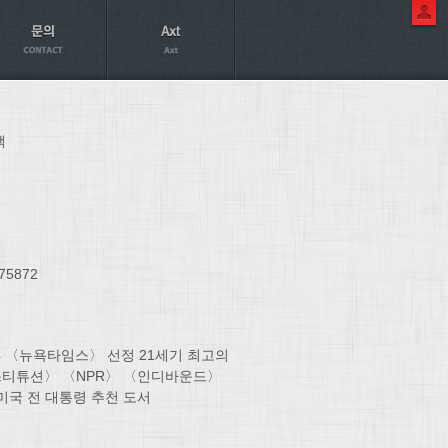
책
75872
024 〈뉴욕타임스〉 선정 21세기 최고의
컨스티튜션〉 〈NPR〉 〈인디바운드〉
 미국 전 대통령 추천 도서