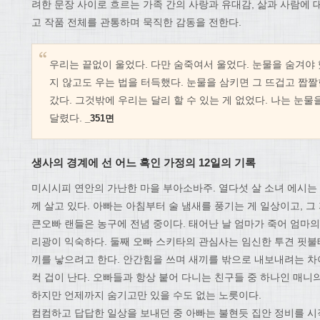
려한 문장 사이로 흐르는 가족 간의 사랑과 유대감, 삶과 사람에 
고 작품 전체를 관통하며 묵직한 감동을 전한다.
우리는 끝없이 울었다. 다만 숨죽여서 울었다. 눈물을 숨겨야 
지 않고도 우는 법을 터득했다. 눈물을 삼키면 그 뜨겁고 짭짤
갔다. 그것밖에 우리는 달리 할 수 있는 게 없었다. 나는 눈물
달렸다.
_351면
생사의 경계에 선 어느 흑인 가정의 12일의 기록
미시시피 연안의 가난한 마을 부아소바주. 열다섯 살 소녀 에시는 
께 살고 있다. 아빠는 아침부터 술 냄새를 풍기는 게 일상이고, 
큰오빠 랜들은 농구에 전념 중이다. 태어난 날 엄마가 죽어 엄마의
리광이 익숙하다. 둘째 오빠 스키타의 관심사는 임신한 투견 핏불
끼를 낳으려고 한다. 안간힘을 쓰며 새끼를 밖으로 내보내려는 차
컥 겁이 난다. 오빠들과 항상 붙어 다니는 친구들 중 하나인 매니의
하지만 언제까지 숨기고만 있을 수도 없는 노릇이다.
컴컴하고 답답한 일상을 보내던 중 아빠는 불현듯 집안 정비를 시