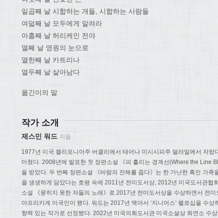
일곱째 날 시합하는 개들, 시합하는 사람들
여덟째 날 모두에게 알려라
아홉째 날 허리케인 전야
열째 날 영원의 눈으로
열한째 날 카트리나
열두째 날 살아남다
옮긴이의 말
작가 소개
제스민 워드
지음
1977년 미국 캘리포니아주 버클리에서 태어나 미시시피주 덜라일에서 자랐
마쳤다. 2008년에 발표한 첫 장편소설 《피 흘리는 경계선(Where the Lin
을 받았다. 두 번째 장편소설 《바람의 잔해를 줍다》는 한 가난한 흑인 가족을
을 생생하게 담았다는 호평 속에 2011년 전미도서상, 2012년 미국도서관협
소설 《묻히지 못한 자들의 노래》로 2017년 전미도서상을 수상하면서 전미
아프리카계 미국인이 됐다. 워드는 2017년 맥아서 ‘지니어스’ 펠로십을 수상하
향력 있는 작가로 선정됐다. 2022년 미국의회도서관 미국소설상 최연소 수