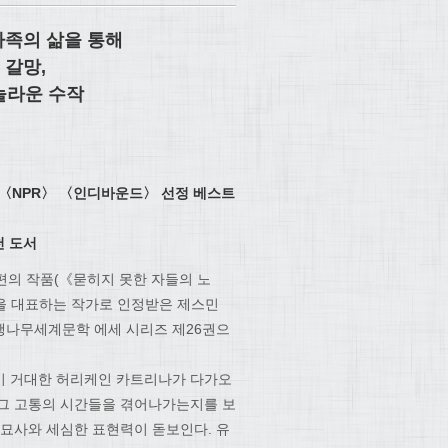
가족의 삶을 통해
 갈망,
놀라운 수작
〈NPR〉 〈인디바운드〉 선정 베스트
천 도서
 편의 작품(《묻히지 못한 자들의 노
을 대표하는 작가로 인정받은 제스민
행나무세계문학 에세 시리즈 제26권으
이 거대한 허리케인 카트리나가 다가오
게 그 고통의 시간들을 겪어나가는지를 보
 묘사와 세심한 표현력이 돋보인다. 유