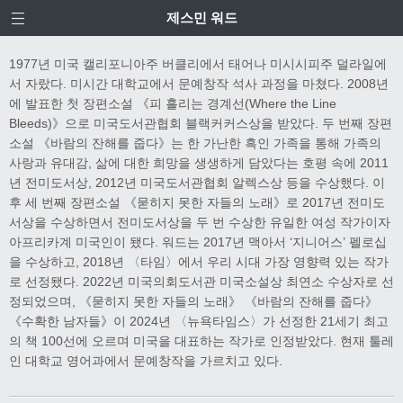
제스민 워드
1977년 미국 캘리포니아주 버클리에서 태어나 미시시피주 덜라일에
서 자랐다. 미시간 대학교에서 문예창작 석사 과정을 마쳤다. 2008년
에 발표한 첫 장편소설 《피 흘리는 경계선(Where the Line
Bleeds)》으로 미국도서관협회 블랙커커스상을 받았다. 두 번째 장편
소설 《바람의 잔해를 줍다》는 한 가난한 흑인 가족을 통해 가족의
사랑과 유대감, 삶에 대한 희망을 생생하게 담았다는 호평 속에 2011
년 전미도서상, 2012년 미국도서관협회 알렉스상 등을 수상했다. 이
후 세 번째 장편소설 《묻히지 못한 자들의 노래》로 2017년 전미도
서상을 수상하면서 전미도서상을 두 번 수상한 유일한 여성 작가이자
아프리카계 미국인이 됐다. 워드는 2017년 맥아서 ‘지니어스’ 펠로십
을 수상하고, 2018년 〈타임〉에서 우리 시대 가장 영향력 있는 작가
로 선정됐다. 2022년 미국의회도서관 미국소설상 최연소 수상자로 선
정되었으며, 《묻히지 못한 자들의 노래》 《바람의 잔해를 줍다》
《수확한 남자들》이 2024년 〈뉴욕타임스〉가 선정한 21세기 최고
의 책 100선에 오르며 미국을 대표하는 작가로 인정받았다. 현재 툴레
인 대학교 영어과에서 문예창작을 가르치고 있다.