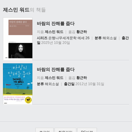
제스민 워드
의 책들
바람의 잔해를 줍다
지음
제스민 워드
|
옮김
황근하
시리즈
은행나무세계문학 에세 26
|
분류
해외소설
|
출간
일
2025년 10월 20일
바람의 잔해를 줍다
지음
제스민 워드
|
옮김
황근하
분류
해외소설
|
출간일
2012년 10월 31일