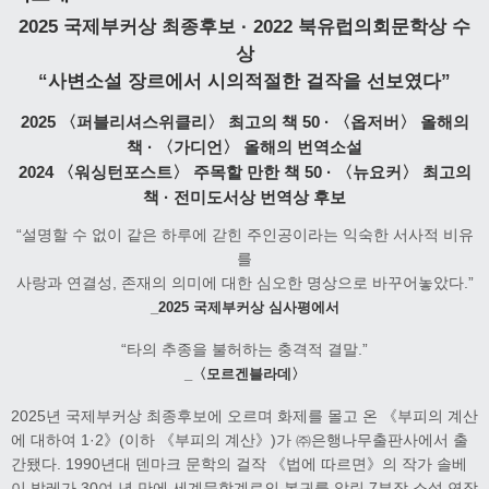
2025 국제부커상 최종후보 · 2022 북유럽의회문학상 수
상
“사변소설 장르에서 시의적절한 걸작을 선보였다”
2025 〈퍼블리셔스위클리〉 최고의 책 50 · 〈옵저버〉 올해의
책 · 〈가디언〉 올해의 번역소설
2024 〈워싱턴포스트〉 주목할 만한 책 50 · 〈뉴요커〉 최고의
책 · 전미도서상 번역상 후보
“설명할 수 없이 같은 하루에 갇힌 주인공이라는 익숙한 서사적 비유
를
사랑과 연결성, 존재의 의미에 대한 심오한 명상으로 바꾸어놓았다.”
_2025 국제부커상 심사평에서
“타의 추종을 불허하는 충격적 결말.”
_〈모르겐블라데〉
2025년 국제부커상 최종후보에 오르며 화제를 몰고 온 《부피의 계산
에 대하여 1·2》(이하 《부피의 계산》)가 ㈜은행나무출판사에서 출
간됐다. 1990년대 덴마크 문학의 걸작 《법에 따르면》의 작가 솔베
이 발레가 30여 년 만에 세계문학계로의 복귀를 알린 7부작 소설 연작