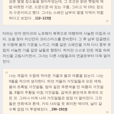
갖춘 몇몇 장소들을 찾아두었는데, 그 조건은 맑은 햇빛에 제
법 따뜻한 기온, 드문드문 떠 있는 구름, 그리고 약 19도 정도
의 수온이라고 했다. 그녀는 스페인 남부의 몇몇 지역이 적합
하다고 보았다.
_112~113면
타라는 먼저 덴마크와 노르웨이 북쪽으로 여행하며 서늘한 아침과 서
리, 눈을 찾아 자신만의 크리스마스를 준비한다. 그 후 남부 잉글랜드
로 이동해 봄의 기운을 느끼고, 여름 같은 스페인을 거쳐 다시 중부 유
럽의 서늘한 가을 같은 날들로 향한다. 하지만 스스로 만든 계절 속에
자신을 고립시키면서, 그녀는 다른 사람들과의 연결로부터 더욱 멀어
진다.
나는 계절의 수첩에 적어둔 겨울과 봄과 여름을 읽는다. 나는
9월을 적으며 생각한다. 하얀 겨울의 거짓말들과 모든 색채,
봄의 초록빛 거짓말들, 밤의 짙은 푸른색을 띤 여름의 거짓말
들, 8월의 주황빛 아침 거짓말들, 갈색과 붉은색과 회색의 모
든 것. 그러나 이제 나의 거짓말들은 점점 더 옅어진다. 그것
들은 연회색과 흰색, 거의 사라질 듯 희미한 색이며, 날이 갈
수록 점점 더 투명해진다.
_190~191면