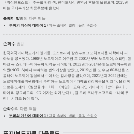
〈워싱턴포스트〉 주목할 만한 책, 전미도서상 번역상 후보에 올랐으며, 2025년
에는 국제부커상 최종후보에 올랐다.
솔베이 발레
의 다른 책들
부피의 계산에 대하여 1
/ 지음 솔베이 발레 | 옮김 손화수
손화수
옮김
한국외국어대학교에서 영어를, 오스트리아 잘츠부르크 모차르테움 대학에서 피
아노를 공부했다. 1998년 노르웨이로 이주한 후 2001년부터 노르웨이, 스웨덴, 덴
마크 등 스칸디나비아문학 번역을 시작했다. 2012년과 2014년에 노르웨이문학번
역원(NORLA)에서 수여하는 번역가상을 받았고, 2019년 한·노 수교 60주년을 즈
음하여 노르웨이 왕실에서 수여하는 감사장을 받았으며, 2021년과 2022년에는
노르웨이예술위원회에서 수여하는 노르웨이국가예술인장학금을 받았다. 옮긴 책
으로욘 포세의 《멜랑콜리아 I-II》 《바임》, 요슈타인 가아더의 《밤의 유서》,
마야 리 랑그바드의 《그 여자는 화가 난다》, 칼 오베 크나우스고르의 〈나의 투
쟁〉 시리즈 등이 있다.
손화수
의 다른 책들
부피의 계산에 대하여 1
/ 지음 솔베이 발레 | 옮김 손화수
표지/보도자료 다운로드