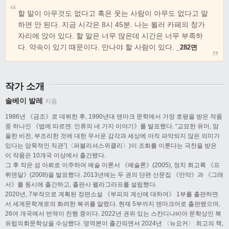
할 말이 아무것도 없다고 혹은 웃는 사람이 아무도 없다고 말
하면 안 된다. 지금 시각은 8시 45분. 나는 묄러 카페의 창가
자리에 앉아 있다. 할 말은 너무 많은데 시간은 너무 부족하
다. 약속이 있기 때문이다. 만나야 할 사람이 있다.
_282면
작가 소개
솔베이 발레
지음
1986년 《금조》로 데뷔한 후, 1990년대 덴마크 문학에서 가장 호평을 받은 작품
중 하나인 《법에 따르면: 인류의 네 가지 이야기》를 발표했다. “교묘한 유머, 암
울한 비전, 부조리한 것에 대한 무서운 감각과 세상에 아직 파악되지 않은 의미가
있다는 암묵적인 직관”(〈퍼블리셔스위클리〉)이 조화를 이룬다는 극찬을 받은
이 작품은 10개국 이상에서 출간됐다.
그 후 작은 섬 아뢰로 이주하여 예술 이론서 《예술론》(2005), 정치 회고록 《프
뤼덴달》(2008)을 발표했다. 2013년에는 두 권의 단편 산문집 《만약》과 《그래
서》를 동시에 출간하고, 출판사 펠라그라프를 설립했다.
2020년, 7부작으로 계획된 장편소설 《부피의 계산에 대하여》 1부를 출판하면
서 세계문학계로의 화려한 복귀를 알렸다. 현재 5부까지 덴마크어로 출판됐으며,
26여 개국에서 번역이 진행 중이다. 2022년 권위 있는 스칸디나비아 문학상인 북
유럽의회문학상을 수상했다. 영역본이 출간되면서 2024년 〈뉴요커〉 최고의 책,