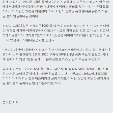
하게 다뤄진다. 어느덧 ‘#365’를 맞고 1년이 지났음에도 아무것도 바뀌지 않은 상
태에서 2권의 이야기가 시작한다. 2권에서 타라는 변화를 찾아 나선다. 유럽을 돌
아다니며 다양한 계절을 경험한다. 마치 시간이 흐르는 듯한 변화를 공간의 이동
을 통해 만들어내는 것이다.
타라의 11월18일은 누적돼 ‘#1000’을 넘긴다. 타라는 쌓여가는 시간 속에서 다양
한 경험을 하지만 여전히 공허하기도 하다. 그와 함께 남는 것은 그가 소비하고 난
쓰레기들뿐이다. 그리고 2권의 마지막, 소설은 어쩌면 타라처럼 시간에 갇힌 이들
이 더 있을지도 모른다는 암시를 건넨다.
<부피의 계산에 대하여> 시리즈는 현재 덴마크에서 6권까지 나왔고 영미권에는 4
권까지 번역 출간됐다. 1권은 2025 부커상 인터내셔널 최종 후보에 올랐고, 국내
에 발매되지 않은 3권은 올해 SF 문학상인 로커스상 번역 부문을 수상했다.
국내엔 이번에 1·2권이 함께 출간됐다. 책은 SF적 상상력 속에 관계와 고독, 한정
된 세계와 소비의 문제까지 다양한 현실을 녹여낸다. 앞으로 시리즈에서 펼쳐질
이야기가 기대되는 것은 미스터리한 설정 외에도 이처럼 현실에 기반한 문제의식
을 흥미롭게 풀어내는 방식 때문이기도 하다.
고희진 기자