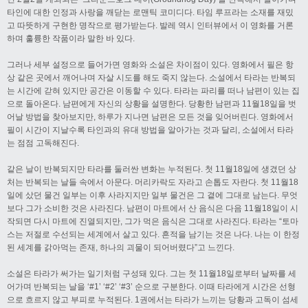
타인에 대한 인정과 사랑을 깨닫는 로맨틱 코미디다. 타임 루프라는 소재를 재밌
고 따뜻하게 구현한 명작으로 평가받는다. 발레 역시 인터뷰에서 이 영화를 거론
하며 훌륭한 작품이라 말한 바 있다.
그러나 세부 설정으로 들어가면 영화와 소설은 차이점이 있다. 영화에서 필은 항
상 같은 곳에서 깨어나며 자살 시도를 해도 죽지 않는다. 소설에서 타라는 반복되
는 시간에 갇혀 있지만 공간은 이동할 수 있다. 타라는 파리를 떠나 남편이 있는 집
으로 돌아온다. 남편에게 자신의 상황을 설명한다. 당황한 남편과 11월18일을 벗
어날 방법을 찾아보지만, 하루가 지나면 남편은 모든 것을 잊어버린다. 영화에서
필이 시간이 지날수록 타인과의 유대 방법을 알아가는 것과 달리, 소설에서 타라
는 점점 고독해진다.
같은 날이 반복되지만 타라를 둘러싼 변화는 누적된다. 첫 11월18일에 생겼던 상
처는 반복되는 날들 속에서 아문다. 머리카락도 자라고 손톱도 자란다. 첫 11월18
일에 샀던 물건 일부는 이후 사라지지만 일부 물건은 그 곁에 그대로 남는다. 무엇
보다 그가 소비한 것은 사라진다. 남편이 마트에서 산 음식은 다음 11월18일이 시
작되면 다시 마트에 진열되지만, 그가 먹은 음식은 그대로 사라진다. 타라는 “토마
스는 저절로 수선되는 세계에서 살고 있다. 흔적을 남기는 것은 나다. 나는 이 한정
된 세계를 갉아먹는 존재, 하나의 괴물이 되어버렸다”고 느낀다.
소설은 타라가 써가는 일기처럼 구성돼 있다. 그는 첫 11월18일로부터 날짜를 세
어가며 반복되는 날을 ‘#1’ ‘#2’ ‘#3’ 순으로 구분한다. 이때 타라에게 시간은 선형
으로 흐르지 않고 부피로 누적된다. 1권에서는 타라가 느끼는 당황과 고독이 섬세