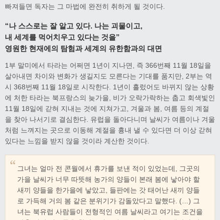
빠져들면 독자는 그 마법에 완전히 취하게 될 것이다.
“나 스스로는 잘 알고 있다. 나는 괴물이고,
내 세계를 먹어치우고 있다는 것을”
영원한 현재에의 탐험과 세계의 유한함과의 대면
1부 말미에서 타라는 어쩌면 1년이 지나면, 즉 366번째 11월 18일을
살아내면 차이와 변화가 생길지도 모른다는 기대를 품지만, 2부는 역
시 368번째 11월 18일로 시작한다. 1년이 흘렀어도 바뀌지 않는 상황
에 처한 타라는 북프랑스의 늦가을, 비가 오락가락하는 춥고 회색빛인
11월 18일에 갇혀 지내는 것에 지쳐가고, 겨울과 봄, 여름 등의 계절
을 찾아 나서기로 결심한다. 유럽을 돌아다니며 날씨가 여름이나 겨울
처럼 느껴지는 곳으로 이동해 계절을 흉내 낼 수 있다면 더 이상 갇혀
있다는 느낌을 받지 않을 것이라 계산한 것이다.
그녀는 얼마 전 콘월에서 휴가를 보낸 적이 있었는데, 그곳의
가을 날씨가 너무 따뜻해 농가의 양들이 본래 봄에 낳아야 할
새끼 양들을 한가을에 낳았고, 들판에는 갓 태어난 새끼 양들
로 가득해 거의 봄 같은 분위기가 감돌았다고 말했다. (…) 그
녀는 북유럽 사람들이 전형적인 여름 날씨라고 여기는 조건을