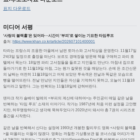
표지 다운로드
미디어 서평
‘사랑의 블랙홀’은 잊어라···시간이 ‘부피’로 쌓이는 기묘한 타임루프
출처:
https://www.khan.co.kr/article/202607101400001
타라는 프랑스의 조용한 마을에서 남편 토마스와 고서적상을 운영한다. 11월17일
2박3일 일정으로 출장을 떠난다. 보르도 경매장을 방문해 책을 구매하고 파리 호
텔에서 묵는다. 18일엔 파리 고서점들을 들르고 지인들도 만난다. 마침내 집으로
돌아가기로 한 11월19일 아침, 그는 뭔가 잘못된 것을 깨닫는다. 손에 든 조간신문
의 날짜는 여전히 11월18일이고 어제 보았던 투숙객은 전날과 똑같은 모습으로
빵을 떨어뜨린다. 전날 만났던 지인들은 자신을 기억하지 못하고, 오늘이 11월18
일이라고 말한다. 그는 반복되는 11월18일에 갇혀버린다.
덴마크 작가 솔베이 발레의 <부피의 계산에 대하여>는 주인공이 매일 같은 날을
반복하는 ‘타임 루프’ 소재의 이야기다. 작가는 1987년에 처음 이런 설정을 고안했
지만, 허무맹랑하다고 생각해 묵혀두었다가 2020년이 돼서야 총 7권의 시리즈로
출간을 시작한다.
같은 날을 반복해서 산다는 설정에 1993년 개봉한 할리우드 영화 <사랑의 블랙홀
>을 떠올리는 이들이 많겠다. 영화는 까칠한 기상통보관 필 코너스(빌 머리)가 매
년 2월2일 개최되는 ‘그라운드호그 데이(Groundhog Day)’를 반복해서 살아가며