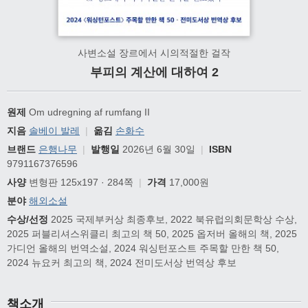
사변소설 장르에서 시의적절한 걸작
부피의 계산에 대하여 2
원제
Om udregning af rumfang II
지음
솔베이 발레
|
옮김
손화수
브랜드
은행나무
|
발행일
2026년 6월 30일
|
ISBN
9791167376596
사양
변형판 125x197 · 284쪽
|
가격
17,000원
분야
해외소설
수상/선정
2025 국제부커상 최종후보, 2022 북유럽의회문학상 수상,
2025 퍼블리셔스위클리 최고의 책 50, 2025 옵저버 올해의 책, 2025
가디언 올해의 번역소설, 2024 워싱턴포스트 주목할 만한 책 50,
2024 뉴요커 최고의 책, 2024 전미도서상 번역상 후보
책소개