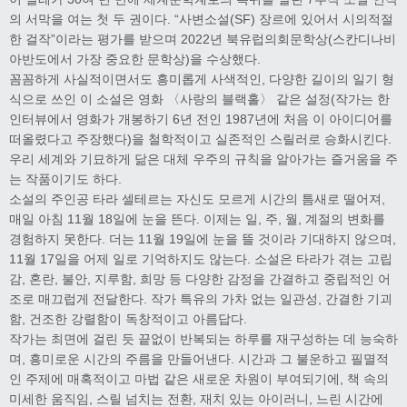
의 서막을 여는 첫 두 권이다. “사변소설(SF) 장르에 있어서 시의적절
한 걸작”이라는 평가를 받으며 2022년 북유럽의회문학상(스칸디나비
아반도에서 가장 중요한 문학상)을 수상했다.
꼼꼼하게 사실적이면서도 흥미롭게 사색적인, 다양한 길이의 일기 형
식으로 쓰인 이 소설은 영화 〈사랑의 블랙홀〉 같은 설정(작가는 한
인터뷰에서 영화가 개봉하기 6년 전인 1987년에 처음 이 아이디어를
떠올렸다고 주장했다)을 철학적이고 실존적인 스릴러로 승화시킨다.
우리 세계와 기묘하게 닮은 대체 우주의 규칙을 알아가는 즐거움을 주
는 작품이기도 하다.
소설의 주인공 타라 셀테르는 자신도 모르게 시간의 틈새로 떨어져,
매일 아침 11월 18일에 눈을 뜬다. 이제는 일, 주, 월, 계절의 변화를
경험하지 못한다. 더는 11월 19일에 눈을 뜰 것이라 기대하지 않으며,
11월 17일을 어제 일로 기억하지도 않는다. 소설은 타라가 겪는 고립
감, 혼란, 불안, 지루함, 희망 등 다양한 감정을 간결하고 중립적인 어
조로 매끄럽게 전달한다. 작가 특유의 가차 없는 일관성, 간결한 기괴
함, 건조한 강렬함이 독창적이고 아름답다.
작가는 최면에 걸린 듯 끝없이 반복되는 하루를 재구성하는 데 능숙하
며, 흥미로운 시간의 주름을 만들어낸다. 시간과 그 불운하고 필멸적
인 주제에 매혹적이고 마법 같은 새로운 차원이 부여되기에, 책 속의
미세한 움직임, 스릴 넘치는 전환, 재치 있는 아이러니, 느린 시간에