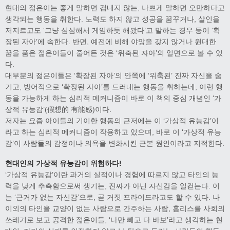
현대의 젊은이는 좋게 말하면 겁내지 않는, 나쁘게 말하면 오만하다고
생각되는 행동을 취한다. 노력도 하지 않고 성공을 꿈꾸거나, 살인을
저지르고도 ‘그냥 심심해서 게임하듯 해봤다’고 말하는 경우 등이 ‘확
장된 자아’에 속한다. 반면, 예전에 비해 야망을 갖지 않거나 원대한
꿈을 품은 젊은이들이 줄어든 것은 ‘위축된 자아’의 일면으로 볼 수 있
다.
대부분의 젊은이들은 ‘확장된 자아’의 안쪽에 ‘위축된’ 진짜 자신을 숨
기고, 방어적으로 ‘확장된 자아’를 드러내는 행동을 취하는데, 이런 행
동을 가능하게 하는 심리적 메커니즘이 바로 이 책의 중심 개념인 ‘가
상적 유능감’(假想的 有能感)이다.
저자는 요즘 아이들의 기이한 행동의 근저에는 이 ‘가상적 유능감’이
라고 하는 심리적 메커니즘이 작용하고 있으며, 바로 이 ‘가상적 유능
감’이 사람들의 감정이나 의욕을 변화시킨 근본 원인이라고 지적한다.
현대인의 가상적 유능감이 위험하다!
‘가상적 유능감’이란 과거의 실적이나 경험에 따르지 않고 타인의 능
력을 낮게 추측함으로써 생기는, 진짜가 아닌 자신감을 일컫는다. 이
는 ‘근거가 없는 자신감’으로, 곧 거짓 프라이드라고도 할 수 있다. 나
이외의 타인을 교양이 없는 사람으로 간주하는 사람, 홈리스를 사회의
쓰레기로 보고 공격한 젊은이들, ‘나만 빼고 다 바보’라고 생각하는 현