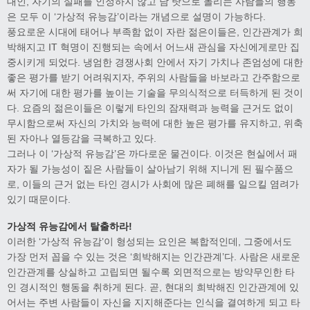
대인, 자기의 실패를 인정하지 않고 남 탓으로 돌리는 사람들의 행동
은 모두 이 ‘가상적 유능감’이라는 개념으로 설명이 가능하다.
풍요로운 시대에 태어나 부족함 없이 자란 젊은이들은, 인간관계가 희
박해지고 IT 혁명이 진행되는 속에서 어느새 관심을 자신에게로만 집
중시키게 되었다. 냉엄한 경쟁사회 안에서 자기 가치나 존엄성에 대한
좋은 평가를 받기 어려워지자, 주위의 사람들을 바보라고 간주함으로
써 자기에 대한 평가를 높이는 기술을 무의식적으로 터득하게 된 것이
다. 요즘의 젊은이들은 이렇게 타인의 잠재력과 능력을 근거도 없이
무시함으로써 자신의 가치와 능력에 대한 높은 평가를 유지하고, 위축
된 자아나 열등감을 극복하고 있다.
그러나 이 ‘가상적 유능감’은 까다로운 물건이다. 이것은 현실에서 패
자가 될 가능성이 짙은 사람들이 살아남기 위해 지니게 된 필수품으
로, 이들의 근거 없는 타인 경시가 사회에 많은 폐해를 일으킬 염려가
있기 때문이다.
가상적 유능감에서 탈출하라!
이러한 ‘가상적 유능감’이 형성되는 요인은 복합적인데, 그중에서도
가장 먼저 꼽을 수 있는 것은 ‘희박해지는 인간관계’다. 사람은 새로운
인간관계를 상실하고 고립되면 될수록 외면적으로는 방약무인한 타
인 경시적인 행동을 취하게 된다. 곧, 현대의 희박해진 인간관계에 있
어서는 주변 사람들이 자신을 지지해준다는 인식을 결여하게 되고 타