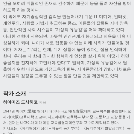
인을 오히려 위협적인 존재로 간주하기 때문에 등을 돌려 자신을 방어
하도록 하는 것이다.
이 밖에도 자기중심적인 감각을 만들어내기 쉬운 IT 미디어, 인터넷,
개인주의, 사람을 가볍게 취급하는 풍조, 어른들의 잘못된 자녀 양육
등, 전반적인 사회 시스템이 ‘가상적 유능감’을 더욱 확대하고 있다.
이러한 경향이 지속되면, 따뜻한 인간관계가 붕괴되고 의욕을 더욱 더
상실하게 되며, 나아가 서로 협동할 수 없는 미래 사회가 만들어질 것
이다. 저자는 “우리는 현재, 위기 상황에 놓여 있다는 점을 인식해야
한다. 우리는 다 함께 최대한 행복하게 인생을 살기 위해 어떻게 하면
좋을지를 진지하게 고민해야 한다”고 말하며, 가상적 유능감에서 탈
출하기 위한 대안으로 가정교육의 회복, 자아존중감의 강화, 다채로운
사람들과 감정을 교류할 수 있는 장을 만들 것을 제안하고 있다.
작가 소개
하야미즈 도시히코
지음
1947년 아이치(愛知) 현에서 태어나 나고야(名古屋)대학 교육학부를 졸업했다. 오
사카(大阪)교육대학 조교수, 나고야대학 교육학부 부속 중․고등학교 교장 등을 거
쳐, 현재는 나고야대학 대학원 교육발달과학연구과 교수로 재직하고 있다.
저서로는 《자기형성의 심리 – 자율적 동기부여》 《동기부여의 발달심리학》 등