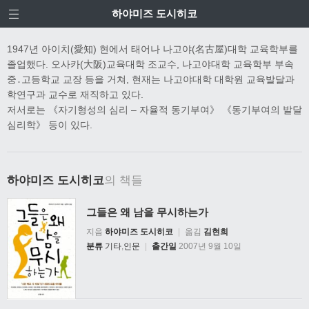
하야미즈 도시히코
1947년 아이치(愛知) 현에서 태어나 나고야(名古屋)대학 교육학부를
졸업했다. 오사카(大阪)교육대학 조교수, 나고야대학 교육학부 부속
중․고등학교 교장 등을 거쳐, 현재는 나고야대학 대학원 교육발달과
학연구과 교수로 재직하고 있다.
저서로는 《자기형성의 심리 – 자율적 동기부여》 《동기부여의 발달
심리학》 등이 있다.
하야미즈 도시히코
의 책들
그들은 왜 남을 무시하는가
지음
하야미즈 도시히코
|
옮김
김현희
분류
기타
,
인문
|
출간일
2007년 9월 10일