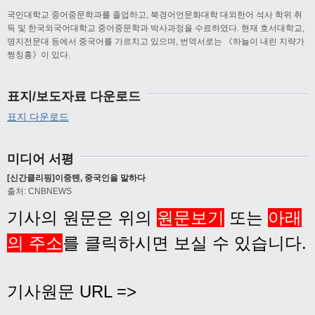
국민대학교 중어중문학과를 졸업하고, 북경어언문화대학 대외한어 석사 학위 취
득 및 한국외국어대학교 중어중문학과 박사과정을 수료하였다. 현재 호서대학교,
명지전문대 등에서 중국어를 가르치고 있으며, 번역서로는 《하늘이 내린 지략가
쩡칭홍》이 있다.
표지/보도자료 다운로드
표지 다운로드
미디어 서평
[신간클리핑]이중톈, 중국인을 말하다
출처: CNBNEWS
기사의 원문은 위의
원문보기
또는
아래
의 주소
를 클릭하시면 보실 수 있습니다.
기사원문 URL =>