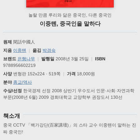
놀랄 만큼 루리와 닮은 중국인, 다른 중국인
이중톈, 중국인을 말하다
원제
閑話中國人
지음
이중톈
|
옮김
박경숙
브랜드
은행나무
|
발행일
2008년 3월 25일
|
ISBN
9788956602219
사양
변형판 152x224 · 519쪽
|
가격
18,000원
분야
종교/역사
수상/선정
한국경제 선정 2008 상반기 우수도서 인문·사회·자연과학
부문(2008년 6월) 2009 경희대학교 교양학부 권장도서 130선
책소개
중국 CCTV 「백가강단(百家講壇)」의 스타 교수 이중톈이 말하는 진
짜 중국인!