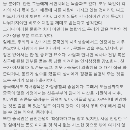
을 뿐이다. 한편 그들에게 체면치레는 목숨과도 같다. 모두 똑같이 각
자의 자기 몫이 있기 때문에 다른 사람이 가지고 있는 것이라면 나도
반드시 가져야 체면이 선다. 그것이 뇌물이건 감정이건 간에 똑같이
나눠가져야만 비로소 대접을 제대로 받는다고 생각한다.
그러나 이러한 문화적 차이 이면에는 놀랍게도 우리와 같은 맥락의 정
서가 상당 부분 흐르고 있다.
일례로, 우리와 마찬가지로 중국인의 사회생활에서도 인정미는 매우
중요하다. 사람에게 돈이나 권력, 지식, 문화는 없을 수도 있지만, 인
정은 없어서는 안 될 중요한 요소다. 사람과 만나면 식사나 건강 혹은
친구에 관한 안부를 묻는 등 남을 배려하는 인지상정을 강조한다. 친
구가 이사할 때 일손을 돕고, 이웃 사람들이 외출했을 때 대신 집을 봐
준다거나, 동료가 실수를 했을 때 상사에게 정황을 설명해 주는 것들
모두 우리의 모습과 흡사하다.
중국에서도 자녀양육은 가정생활의 중심이다. 그래서 오늘날까지도
중국의 많은 가정에서는 신혼부부의 침대에 다산을 기원하며 대추,
밤, 연밥, 땅콩을 올려놓는 풍속이 있다. 아들딸 낳고 자손만대 번영하
는 것은 줄곧 ‘복 있는’ 일로 여겨져 왔다. 이 역시 우리 주위에서 흔히
볼 수 있는 익숙한 풍경이다.
또한 중국인은 금전관념이 확실하다고들 알고 있지만, 사실 진정한 우
정 앞에서는 돈도 아까울 것 하나 없는 사소한 것으로 밖에 여기지 않