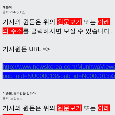
세븐북
출처: AM7(21면)
기사의 원문은 위의
원문보기
또는
아래
의 주소
를 클릭하시면 보실 수 있습니다.
기사원문 URL =>
http://www.newskorea.com/MunhwaViewe
pub_uid=NU000013&pub_id=N0000013&
이중톈, 중국인을 말하다
출처: 노컷뉴스
기사의 원문은 위의
원문보기
또는
아래