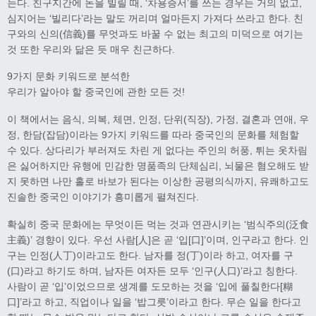
는다. 친구지간에 돈을 빌릴 때, ‘차용증서’를 쓰는 경우는 거의 없고,
심지어는 ‘빌리다’라는 말도 꺼리며 얼마든지 가져다 쓰라고 한다. 친
구와의 신의(信義)를 무엇과도 바꿀 수 없는 최고의 미덕으로 여기는
것 또한 우리와 닮은 듯 매우 친근하다.
9가지 문화 키워드로 분석한
우리가 알아야 할 중국인에 관한 모든 것!
이 책에서는 음식, 의복, 체면, 인정, 단위(직장), 가정, 결혼과 연애, 우
정, 한담(잡담)이라는 9가지 키워드를 따라 중국인의 문화를 체험할
수 있다. 상다리가 부러져도 차린 게 없다는 주인의 허풍, 튀는 옷차림
은 싫어하지만 유행에 민감한 명품족의 단체심리, 뇌물은 혐오해도 받
지 못하면 나만 홀로 바보가 된다는 이상한 공평의식까지, 유쾌하고도
진솔한 중국인 이야기가 흥미롭게 펼쳐진다.
확실히 중국 문화에는 무엇이든 먹는 것과 연관시키는 ‘범식주의(泛食
主義)’ 경향이 있다. 우선 사람[人]은 곧 ‘입[口]’이며, 인구라고 한다. 인
구는 인정(人丁)이라고도 한다. 남자를 정(丁)이라 하고, 여자를 구
(口)라고 하기도 하며, 남자든 여자든 모두 ‘인구(人口)’라고 칭한다.
사람이 곧 ‘입’이었으므로 생계를 도모하는 것을 ‘입에 풀칠한다[糊
口]’라고 하고, 직업이나 일을 ‘밥그릇’이라고 한다. 무슨 일을 한다고