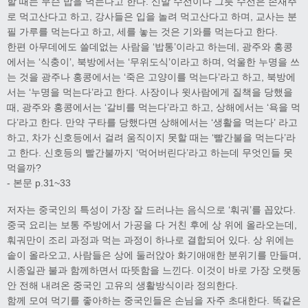
할 때는 무슨 밥을 먹는다고 한다. 신발 수선이나 그릇 수선은 손재주
로 먹고산다고 하고, 강사들은 입을 놀려 먹고산다고 하며, 교사는 분
필 가루를 먹는다고 하고, 세를 놓는 것은 기와를 먹는다고 한다.
한편 아무데에도 쓸데없는 사람을 ‘밥통’이라고 하는데, 광주와 홍콩
에서는 ‘식충이’, 북방에서는 ‘무위도식’이라고 하며, 억울한 누명을 쓰
는 것을 광주나 홍콩에서는 ‘죽은 고양이를 먹는다’라고 하고, 북방에
서는 ‘누명을 먹는다’라고 한다. 사장이나 윗사람에게 질책을 당했을
때, 광주와 홍콩에서는 ‘갈비를 먹는다’라고 하고, 상해에서는 ‘욕을 먹
다’라고 한다. 만약 구타를 당했다면 상해에서는 ‘생활을 먹는다’ 라고
하고, 차가 신호등에서 걸려 움직이지 못할 때는 ‘빨간불을 먹는다’라
고 한다. 신호등의 빨간불까지 ‘먹어버린다’라고 하는데 무엇인들 못
먹을까?
- 본문 p.31~33
저자는 중국인의 특성이 가장 잘 드러나는 음식으로 ‘훠궈’를 꼽았다.
중국 요리는 보통 주방에서 가공을 다 거친 후에 상 위에 올라오는데,
훠궈만이 조리 과정과 먹는 과정이 하나로 결합되어 있다. 상 위에는
솥이 올라오고, 사람들은 상에 둘러앉아 화기애애한 분위기를 만들며,
시종일관 불과 함께하면서 따뜻함을 느낀다. 이것이 바로 가장 오랫동
안 전해 내려온 중국인 고유의 생활방식이라 정의한다.
함께 모여 먹기를 좋아하는 중국인들은 손님을 자주 초대한다. 똑같은