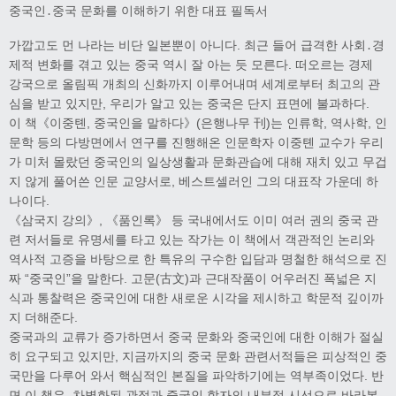
중국인․중국 문화를 이해하기 위한 대표 필독서
가깝고도 먼 나라는 비단 일본뿐이 아니다. 최근 들어 급격한 사회․경
제적 변화를 겪고 있는 중국 역시 잘 아는 듯 모른다. 떠오르는 경제
강국으로 올림픽 개최의 신화까지 이루어내며 세계로부터 최고의 관
심을 받고 있지만, 우리가 알고 있는 중국은 단지 표면에 불과하다.
이 책《이중톈, 중국인을 말하다》(은행나무 刊)는 인류학, 역사학, 인
문학 등의 다방면에서 연구를 진행해온 인문학자 이중톈 교수가 우리
가 미처 몰랐던 중국인의 일상생활과 문화관습에 대해 재치 있고 무겁
지 않게 풀어쓴 인문 교양서로, 베스트셀러인 그의 대표작 가운데 하
나이다.
《삼국지 강의》, 《품인록》 등 국내에서도 이미 여러 권의 중국 관
련 저서들로 유명세를 타고 있는 작가는 이 책에서 객관적인 논리와
역사적 고증을 바탕으로 한 특유의 구수한 입담과 명철한 해석으로 진
짜 “중국인”을 말한다. 고문(古文)과 근대작품이 어우러진 폭넓은 지
식과 통찰력은 중국인에 대한 새로운 시각을 제시하고 학문적 깊이까
지 더해준다.
중국과의 교류가 증가하면서 중국 문화와 중국인에 대한 이해가 절실
히 요구되고 있지만, 지금까지의 중국 문화 관련서적들은 피상적인 중
국만을 다루어 와서 핵심적인 본질을 파악하기에는 역부족이었다. 반
면 이 책은, 차별화된 관점과 중국인 학자의 내부적 시선으로 바라본