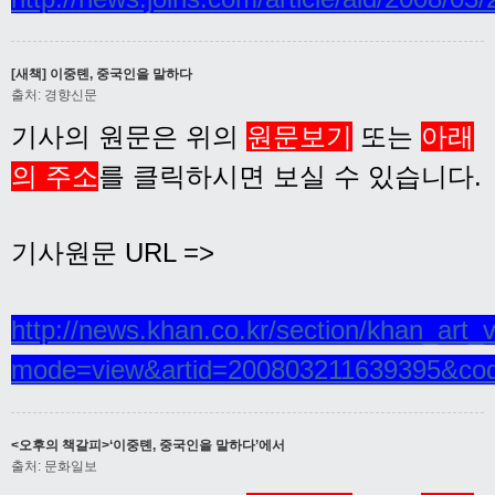
[새책] 이중톈, 중국인을 말하다
출처: 경향신문
기사의 원문은 위의
원문보기
또는
아래
의 주소
를 클릭하시면 보실 수 있습니다.
기사원문 URL =>
http://news.khan.co.kr/section/khan_art_
mode=view&artid=200803211639395&co
<오후의 책갈피>‘이중톈, 중국인을 말하다’에서
출처: 문화일보