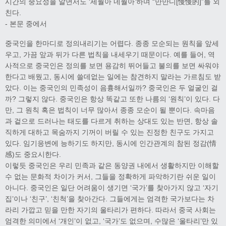
시간의 중요성을 알면서도 ‘세월아 네월아’하며 “만만디[慢慢的]”를 외
친다.
- 본문 중에서
중국인을 한마디로 정의내리기는 어렵다. 종종 모순되는 원칙을 앞세
우고, 가끔 앞과 뒤가 다른 법칙을 내세우기 때문이다. 예를 들어, 역
사적으로 중국인은 정의를 보면 용감히 뛰어들고 불의를 보면 싸워야
한다고 배웠고, 동시에 쓸데없는 일에는 참견하지 말라는 가르침도 받
았다. 이는 중국인의 민족성이 음흉해서일까? 중국인은 두 얼굴인 걸
까? 그렇지 않다. 중국인은 항상 똑같고 또한 나름의 ‘원칙’이 있다. 다
만, 그 원칙 혹은 법칙이 너무 많아서 종종 모순이 될 뿐이다. 속마음
과 겉으로 드러나는 태도를 다르게 취하는 상대도 있는 반면, 항상 솔
직하게 대하고 목숨까지 기꺼이 버릴 수 있는 진정한 친구도 가지고
있다. 임기응변에 능하기도 하지만, 동시에 인간관계의 참된 정감(情
感)도 중요시한다.
이렇듯 중국인은 우리 민족과 같은 동양권 내에서 생활하지만 이해할
수 없는 문화적 차이가 커서, 그들을 정확하게 파악하기란 쉬운 일이
아니다. 중국인은 일단 어려움이 생기면 ‘국가’를 찾아가지 않고 ‘자기
집’이나 ‘친구’, ‘친척’을 찾아간다. 그들에게는 엄격한 국가보다는 차
라리 가깝고 믿을 만한 자기의 울타리가 편하다. 따라서 중국 사회는
엄격한 의미에서 ‘개인’이 없고, ‘국가’도 없으며, 수많은 ‘울타리’만 있