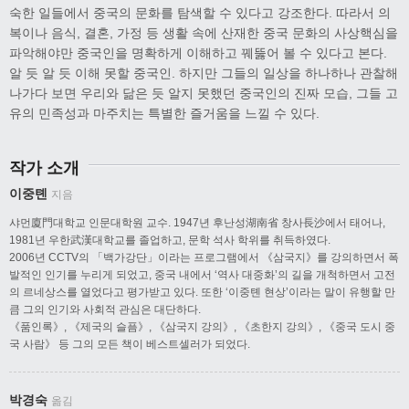
숙한 일들에서 중국의 문화를 탐색할 수 있다고 강조한다. 따라서 의
복이나 음식, 결혼, 가정 등 생활 속에 산재한 중국 문화의 사상핵심을
파악해야만 중국인을 명확하게 이해하고 꿰뚫어 볼 수 있다고 본다.
알 듯 알 듯 이해 못할 중국인. 하지만 그들의 일상을 하나하나 관찰해
나가다 보면 우리와 닮은 듯 알지 못했던 중국인의 진짜 모습, 그들 고
유의 민족성과 마주치는 특별한 즐거움을 느낄 수 있다.
작가 소개
이중톈
지음
샤먼廈門대학교 인문대학원 교수. 1947년 후난성湖南省 창사長沙에서 태어나,
1981년 우한武漢대학교를 졸업하고, 문학 석사 학위를 취득하였다.
2006년 CCTV의 「백가강단」이라는 프로그램에서 《삼국지》를 강의하면서 폭
발적인 인기를 누리게 되었고, 중국 내에서 ‘역사 대중화’의 길을 개척하면서 고전
의 르네상스를 열었다고 평가받고 있다. 또한 ‘이중톈 현상’이라는 말이 유행할 만
큼 그의 인기와 사회적 관심은 대단하다.
《품인록》, 《제국의 슬픔》, 《삼국지 강의》, 《초한지 강의》, 《중국 도시 중
국 사람》 등 그의 모든 책이 베스트셀러가 되었다.
박경숙
옮김