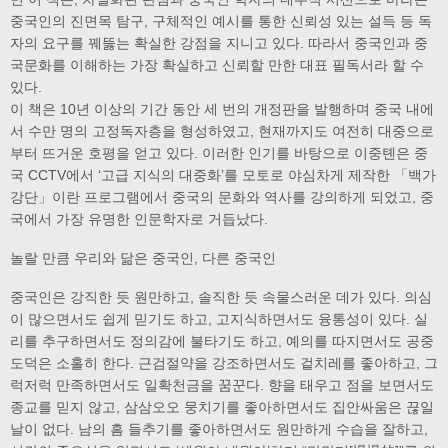
중국인의 진면목 탐구, 구체적인 예시를 통한 신뢰성 있는 설득 등 독
자의 요구를 꿰뚫는 확실한 강점을 지니고 있다. 따라서 중국인과 중
국문화를 이해하는 가장 확실하고 신뢰할 만한 대표 필독서라 할 수
있다.
이 책은 10년 이상의 기간 동안 세 번의 개정판을 발행하며 중국 내에
서 수만 명의 고정독자층을 형성하였고, 현재까지도 여전히 대중으로
부터 뜨거운 호평을 얻고 있다. 이러한 인기를 바탕으로 이중톈은 중
국 CCTV에서 ‘고급 지식의 대중화’를 모토로 야심차게 제작한 「백가
강단」이란 프로그램에서 중국의 문화와 역사를 강의하게 되었고, 중
국에서 가장 유명한 인문학자로 거듭났다.
놀랄 만큼 우리와 닮은 중국인, 다른 중국인
중국인은 강직한 듯 원만하고, 솔직한 듯 속물스러운 데가 있다. 의심
이 많으면서도 쉽게 믿기도 하고, 고지식하면서도 융통성이 있다. 실
리를 추구하면서도 정의감에 불타기도 하고, 예의를 따지면서도 공중
도덕은 소홀히 한다. 근검절약을 강조하면서도 겉치레를 좋아하고, 그
럭저럭 만족하면서도 일확천금을 꿈꾼다. 향을 태우고 점을 보면서도
종교를 믿지 않고, 삼삼오오 뭉치기를 좋아하면서도 집안싸움은 끊일
날이 없다. 남의 흠 들추기를 좋아하면서도 원만하게 수습을 잘하고,