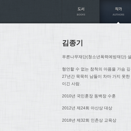
Axt
김종기
푸른나무재단(청소년폭력예방재단) 
형언할 수 없는 참척의 아픔을 가슴 깊
27년간 묵묵히 남들이 차마 가지 못한
이긴 사람.
2010년 국민훈장 동백장 수훈
2012년 제24회 아산상 대상
2018년 제32회 인촌상 교육상