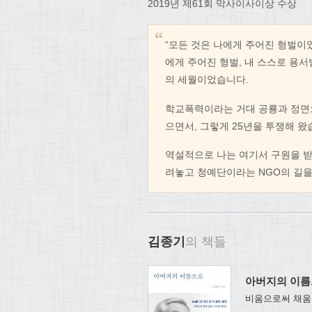
2019년 제61회 막사이사이상 수상
“모든 것은 나에게 주어진 형벌이
에게 주어진 형벌, 내 스스로 용
의 세월이었습니다.
학교폭력이라는 거대 공룡과 정면으
으면서, 그렇게 25년을 투쟁해 왔
역설적으로 나는 여기서 구원을 받
려놓고 청예단이라는 NGO의 길을
김종기
의 책들
아버지의 이
비움으로써 채움을