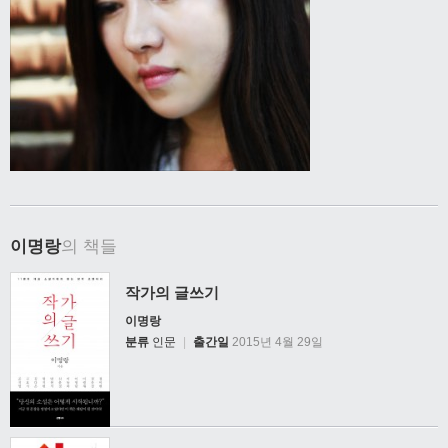
이명랑
의 책들
작가의 글쓰기
이명랑
분류
인문
|
출간일
2015년 4월 29일