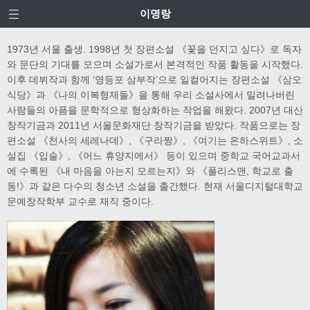
이명랑
1973년 서울 출생. 1998년 첫 장편소설 《꽃을 던지고 싶다》로 독자
와 문단의 기대를 모으며 소설가로서 본격적인 작품 활동을 시작했다.
이후 데뷔작과 함께 ‘영등포 삼부작’으로 일컬어지는 장편소설 《삼오
식당》과 《나의 이복형제들》을 통해 우리 소설사에서 밀려나버린
사람들의 아픔을 문학적으로 형상화하는 작업을 해왔다. 2007년 대산
창작기금과 2011년 서울문화재단 창작기금을 받았다. 작품으로는 장
편소설 《천사의 세레나데》, 《구라짱》, 《여기는 은하스위트》, 소
설집 《입술》, 《어느 휴양지에서》 등이 있으며 중학교 국어교과서
에 수록된 《내 마음을 아는지 모르는지》와 《폴리스맨, 학교로 출
동!》과 같은 다수의 청소년 소설을 출간했다. 현재 서울디지털대학교
문예창작학부 교수로 재직 중이다.