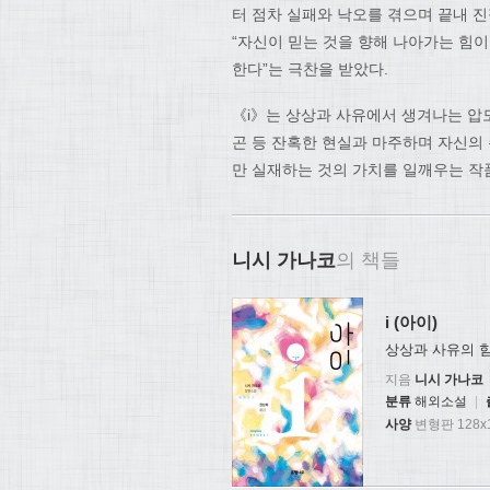
터 점차 실패와 낙오를 겪으며 끝내 
“자신이 믿는 것을 향해 나아가는 힘이
한다”는 극찬을 받았다.
《i》는 상상과 사유에서 생겨나는 압
곤 등 잔혹한 현실과 마주하며 자신의 
만 실재하는 것의 가치를 일깨우는 작품
니시 가나코
의 책들
i (아이)
상상과 사유의 
지음
니시 가나코
분류
해외소설
|
사양
변형판 128x1