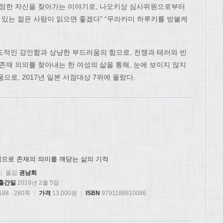
진정한 자신을 찾아가는 이야기로, 나오키상 심사위원으로부터
 있는 젊은 사람이 읽으면 좋겠다” “무라카미 하루키를 방불케
도적인 강인함과 상냥한 부드러움의 힘으로, 전쟁과 테러와 빈
존재 의의를 찾아내는 한 여성의 삶을 통해, 눈에 보이지 않지
으로, 2017년 일본 서점대상 7위에 올랐다.
힘으로 존재의 의미를 깨닫는 삶의 기적
|
옮김
권남희
출간일
2018년 2월 5일
88 · 280쪽
|
가격
13,000원
|
ISBN
9791188810086