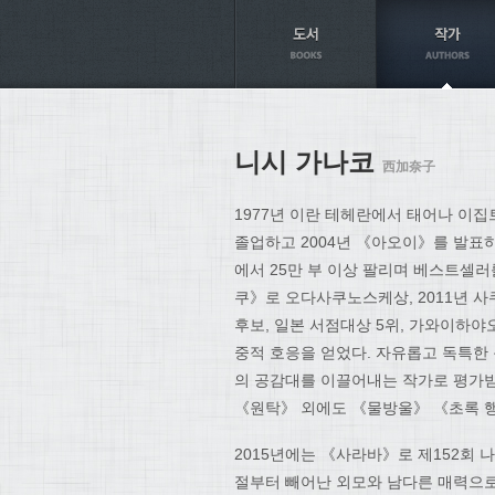
Axt
니시 가나코
西加奈子
1977년 이란 테헤란에서 태어나 이
졸업하고 2004년 《아오이》를 발표하
에서 25만 부 이상 팔리며 베스트셀러
쿠》로 오다사쿠노스케상, 2011년 사
후보, 일본 서점대상 5위, 가와이하
중적 호응을 얻었다. 자유롭고 독특한
의 공감대를 이끌어내는 작가로 평가
《원탁》 외에도 《물방울》 《초록 행
2015년에는 《사라바》로 제152회 
절부터 빼어난 외모와 남다른 매력으로