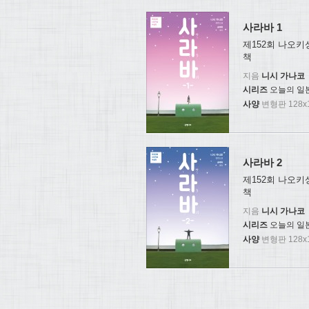
사라바 1
제152회 나오키
책
지음
니시 가나코
시리즈
오늘의 일
사양
변형판 128x1
사라바 2
제152회 나오키
책
지음
니시 가나코
시리즈
오늘의 일
사양
변형판 128x1