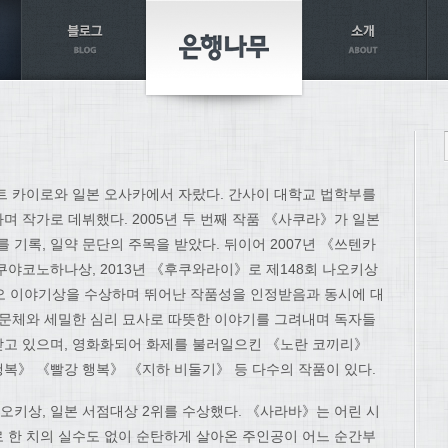
집트 카이로와 일본 오사카에서 자랐다. 간사이 대학교 법학부를
며 작가로 데뷔했다. 2005년 두 번째 작품 《사쿠라》가 일본
를 기록, 일약 문단의 주목을 받았다. 뒤이어 2007년 《쓰텐카
쿠야코노하나상, 2013년 《후쿠와라이》로 제148회 나오키상
야오 이야기상을 수상하며 뛰어난 작품성을 인정받음과 동시에 대
 문체와 세밀한 심리 묘사로 따뜻한 이야기를 그려내며 독자들
받고 있으며, 영화화되어 화제를 불러일으킨 《노란 코끼리》
복》 《빨강 행복》 《지하 비둘기》 등 다수의 작품이 있다.
나오키상, 일본 서점대상 2위를 수상했다. 《사라바》는 어린 시
 한 치의 실수도 없이 순탄하게 살아온 주인공이 어느 순간부