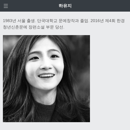
하유지
1983년 서울 출생. 단국대학교 문예창작과 졸업. 2016년 제4회 한경
청년신춘문예 장편소설 부문 당선.