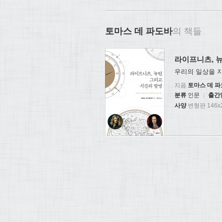
토마스 데 파도바
의 책들
라이프니츠, 
우리의 일상을 
지음
토마스 데 
분류
인문
|
출간
사양
변형판 146x2