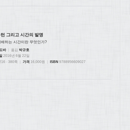
뉴턴 그리고 시간의 발명
지배하는 시간이란 무엇인가?
파도바
|
옮김
박규호
일
2016년 6월 22일
16 · 380쪽
|
가격
16,000원
|
ISBN
9788956609027