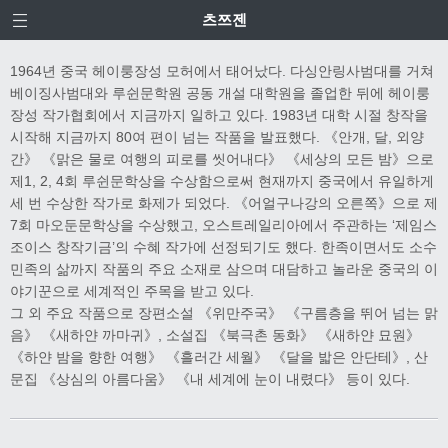
츠쯔젠
1964년 중국 헤이룽장성 모허에서 태어났다. 다싱안링사범대를 거쳐
베이징사범대와 루쉰문학원 공동 개설 대학원을 졸업한 뒤에 헤이룽
장성 작가협회에서 지금까지 일하고 있다. 1983년 대학 시절 창작을
시작해 지금까지 80여 편이 넘는 작품을 발표했다. 《안개, 달, 외양
간》 《맑은 물로 여행의 피로를 씻어내다》 《세상의 모든 밤》으로
제1, 2, 4회 루쉰문학상을 수상함으로써 현재까지 중국에서 유일하게
세 번 수상한 작가로 화제가 되었다. 《어얼구나강의 오른쪽》으로 제
7회 마오둔문학상을 수상했고, 오스트레일리아에서 주관하는 ‘제임스
조이스 창작기금’의 수혜 작가에 선정되기도 했다. 한족이면서도 소수
민족의 삶까지 작품의 주요 소재로 삼으며 대담하고 놀라운 중국의 이
야기꾼으로 세계적인 주목을 받고 있다.
그 외 주요 작품으로 장편소설 《위만주국》 《구름층을 뛰어 넘는 맑
음》 《새하얀 까마귀》, 소설집 《북극촌 동화》 《새하얀 묘원》
《하얀 밤을 향한 여행》 《흘러간 세월》 《달을 밟은 안단테》, 산
문집 《상심의 아름다움》 《내 세계에 눈이 내렸다》 등이 있다.