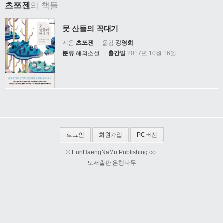
츠쯔젠
의 책들
뭇 산들의 꼭대기
지음
츠쯔젠
|
옮김
강영희
분류
해외소설
|
출간일
2017년 10월 16일
로그인
회원가입
PC버전
© EunHaengNaMu Publishing co.
도서출판 은행나무