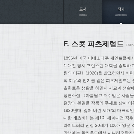
Axt
F. 스콧 피츠제럴드
Fran
1896년 미국 미네소타주 세인트폴에서
계대전 당시 프린스턴 대학을 중퇴하고
원의 이편》(1920)을 발표하면서 비
적 여유와 인기를 얻은 피츠제럴드는 
호화로운 생활을 하면서 사교계 생활에
장편소설 《아름답고 저주받은 사람들》
절망과 환멸을 작품의 주제로 삼아 이
1920년대 ‘잃어 버린 세대’의 대표적
대한 개츠비》는 제1차 세계대전 직후
라이브러리 선정 20세기 100대 영문 
만년에는 할리우드에서 시나리오작가로