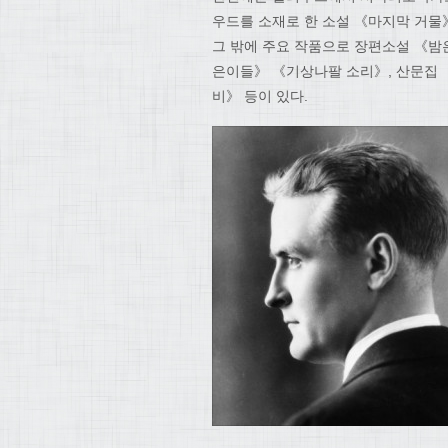
우드를 소재로 한 소설 《마지막 거물
그 밖에 주요 작품으로 장편소설 《밤
은이들》 《기상나팔 소리》, 산문집 
비》 등이 있다.