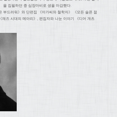
》 을 집필하던 중 심장마비로 생을 마감했다.
은 부드러워》와 단편집 《아가씨와 철학자》 《모든 슬픈 젊
《재즈 시대의 메아리》, 편집자와 나눈 이야기 《디어 개츠