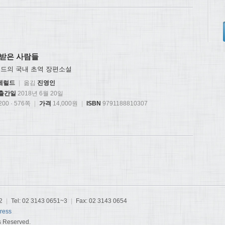
받은 사람들
럴드의 국내 초역 장편소설
츠제럴드
|
옮김
진영인
출간일
2018년 6월 20일
00 · 576쪽
|
가격
14,000원
|
ISBN
9791188810307
2
|
Tel: 02 3143 0651~3
|
Fax: 02 3143 0654
ress
s Reserved.