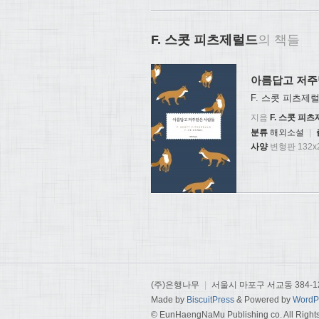
F. 스콧 피츠제럴드
의 책들
아름답고 저주
F. 스콧 피츠제
지음
F. 스콧 피
분류
해외소설
|
사양
변형판 132x2
(주)은행나무
|
서울시 마포구 서교동 384-1
Made by
BiscuitPress
& Powered by
WordP
© EunHaengNaMu Publishing co. All Right