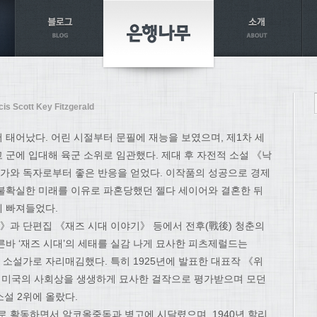
cis Scott Key Fitzgerald
 태어났다. 어린 시절부터 문필에 재능을 보였으며, 제1차 세
 군에 입대해 육군 소위로 임관했다. 제대 후 자전적 소설 《낙
평가와 독자로부터 좋은 반응을 얻었다. 이작품의 성공으로 경제
불확실한 미래를 이유로 파혼당했던 젤다 세이어와 결혼한 뒤
 빠져들었다.
과 단편집 《재즈 시대 이야기》 등에서 전후(戰後) 청춘의
른바 ‘재즈 시대’의 세태를 실감 나게 묘사한 피츠제럴드는
인 소설가로 자리매김했다. 특히 1925년에 발표한 대표작 《위
 미국의 사회상을 생생하게 묘사한 걸작으로 평가받으며 모던
소설 2위에 올랐다.
 활동하면서 알코올중독과 병고에 시달렸으며, 1940년 할리