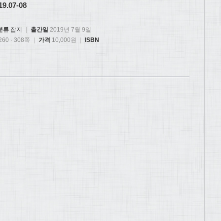
9.07-08
분류
잡지
|
출간일
2019년 7월 9일
60 · 308쪽
|
가격
10,000원
|
ISBN