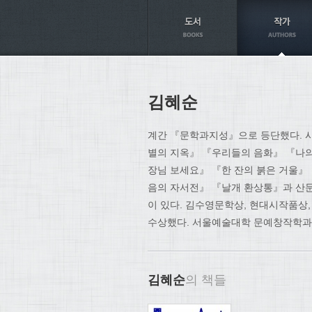
Axt
김혜순
계간 『문학과지성』으로 등단했다. 
별의 지옥』 『우리들의 음화』 『나의
장님 보세요』 『한 잔의 붉은 거울』
음의 자서전』 『날개 환상통』과 산문
이 있다. 김수영문학상, 현대시작품상
수상했다. 서울예술대학 문예창작학과 
김혜순
의 책들