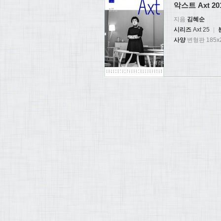
악스트 Axt 201
지음
김혜순
시리즈
Axt 25
|
사양
변형판 185x2