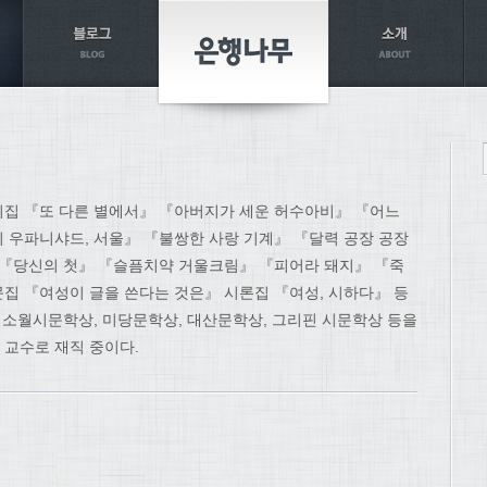
시집 『또 다른 별에서』 『아버지가 세운 허수아비』 『어느
 우파니샤드, 서울』 『불쌍한 사랑 기계』 『달력 공장 공장
 『당신의 첫』 『슬픔치약 거울크림』 『피어라 돼지』 『죽
집 『여성이 글을 쓴다는 것은』 시론집 『여성, 시하다』 등
, 소월시문학상, 미당문학상, 대산문학상, 그리핀 시문학상 등을
교수로 재직 중이다.