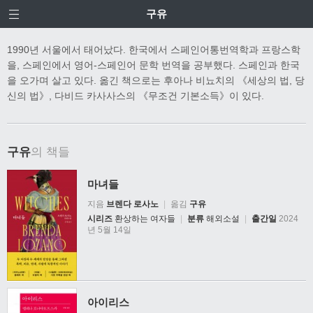
구유
1990년 서울에서 태어났다. 한국에서 스페인어통번역학과 프랑스학
을, 스페인에서 영어-스페인어 문학 번역을 공부했다. 스페인과 한국
을 오가며 살고 있다. 옮긴 책으로는 후아나 비뇨치의 《세상의 법, 당
신의 법》, 다비드 카사사스의 《무조건 기본소득》이 있다.
구유
의 책들
마녀들
지음
브렌다 로사노
|
옮김
구유
시리즈
환상하는 여자들
|
분류
해외소설
|
출간일
2024
년 5월 14일
아이리스