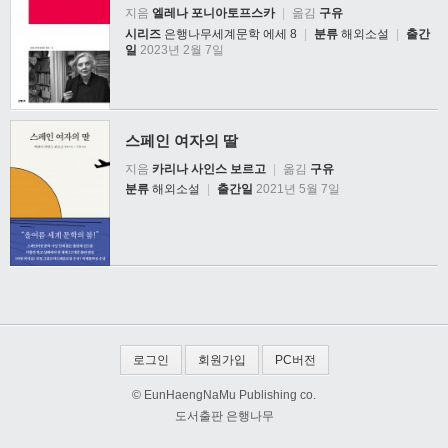
지음
엘레나 포니아토프스카
|
옮김
구유
시리즈
은행나무세계문학 에세 8
|
분류
해외소설
|
출간
일
2023년 2월 7일
스페인 여자의 딸
지음
카리나 사인스 보르고
|
옮김
구유
분류
해외소설
|
출간일
2021년 5월 7일
로그인
회원가입
PC버전
© EunHaengNaMu Publishing co.
도서출판 은행나무