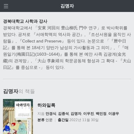
김명자
경북대학교 사학과 강사
경북대학교에서 「安東 河回의 豊山柳氏 門中 연구」로 박사학위를
받았다. 공저로 『서애학맥의 역사와 공간』, 『조선서원을 움직인 사
람들』, 『Collect and Preserve』 등이 있다. 논문으로 「『曆中日
記』를 통해 본 18세기 양반가 남성의 가사활동과 그 의미」, 「『매
원일기(梅園日記)(1603~1644)』를 통해 본 예안 사족 김광계(金光
繼)의 관계망」, 「大山 李象靖의 학문공동체 형성과 그 확대 ‐ 『大山
日記』를 중심으로 ‐」 등이 있다.
김명자
의 책들
하와일록
지음
안경식
,
김종석
,
김명자
,
이우진
,
백민정
,
이광우
분류
인문
|
출간일
2022년 11월 30일