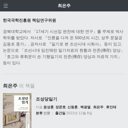
최은주
한국국학진흥원 책임연구위원
경북대학교에서 「17세기 시선집 편찬에 대한 연구」를 주제로 박사
학위를 받았다. 저서로 『인륜을 다져 온 500년의 시간, 성주 문절공
김용초 종가』, 공저서로 『일기로 본 조선시대 사회사』 등이 있고,
논문으로 「조선시대 임진왜란 일기자료의 현황과 전존(傳存) 양상」
「호고와 류휘문이 쓴 기행일기의 전존(傳存) 양상과 자료적 가치」
등이 있다.
최은주
의 책들
조성당일기
지음
윤성훈
,
장준호
,
신동훈
,
백광열
,
최은주
,
류인태
분류
인문
|
출간일
2023년 12월 8일