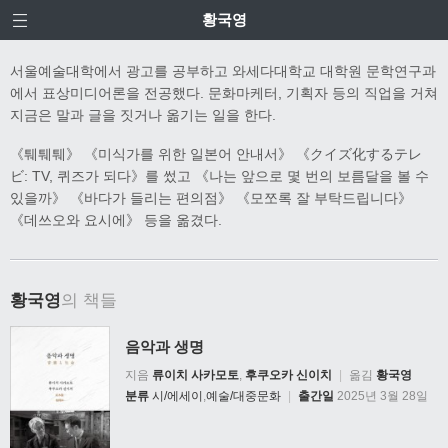
황국영
서울예술대학에서 광고를 공부하고 와세다대학교 대학원 문학연구과
에서 표상미디어론을 전공했다. 문화마케터, 기획자 등의 직업을 거쳐
지금은 말과 글을 짓거나 옮기는 일을 한다.
《퉤퉤퉤》 《미식가를 위한 일본어 안내서》 《クイズ化するテレ
ビ: TV, 퀴즈가 되다》를 썼고 《나는 앞으로 몇 번의 보름달을 볼 수
있을까》 《바다가 들리는 편의점》 《모쪼록 잘 부탁드립니다》
《데쓰오와 요시에》 등을 옮겼다.
황국영
의 책들
음악과 생명
지음
류이치 사카모토
,
후쿠오카 신이치
|
옮김
황국영
분류
시/에세이
,
예술/대중문화
|
출간일
2025년 3월 28일