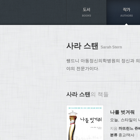
Axt
사라 스탠
Sarah Stern
쌩드니 아동정신의학병원의 정신과 의사
야의 전문가이다.
사라 스탠
의 책들
나를 벗겨줘
오늘, 스타일이 
지음
까뜨린느 쥬
분류
종교/역사
|