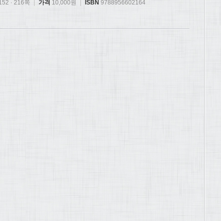
52 · 216쪽
|
가격
10,000원
|
ISBN
9788956602164