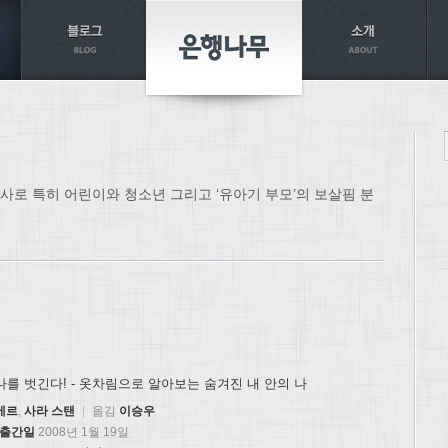
로 특히 어린이와 청소년 그리고 ‘유아기 부모’의 보살핌 분
나를 벗긴다! - 옷차림으로 알아보는 숨겨진 내 안의 나
베르
,
사라 스탠
|
옮김
이승우
출간일
2008년 1월 19일