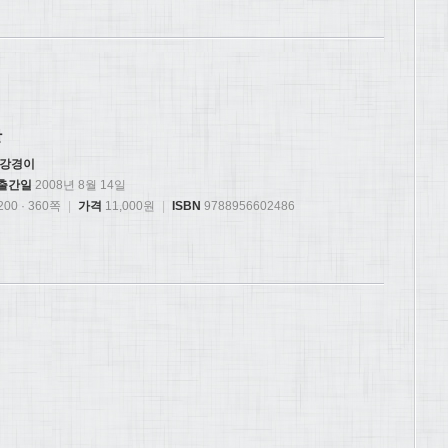
활
강경이
출간일
2008년 8월 14일
00 · 360쪽
|
가격
11,000원
|
ISBN
9788956602486