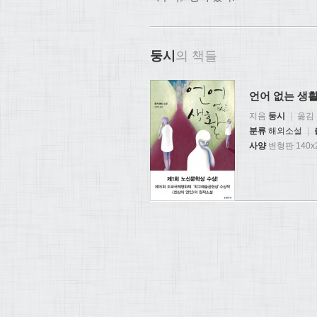
둥시
의 책들
언어 없는 생
지음
둥시
|
옮김
분류
해외소설
|
사양
변형판 140x2