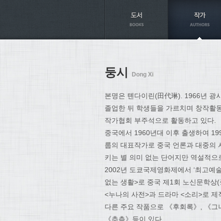
Axt
둥시
Dong Xi
본명은 톈다이린(田代琳). 1966년 
졸업한 뒤 학생들을 가르치며 창작활동
작가협회 부주석으로 활동하고 있다.
중국에서 1960년대 이후 출생하여 19
룹의 대표작가로 중국 언론과 대중의 사
키는 별 의미 없는 단어지만 역설적으로
2002년 도쿄국제영화제에서 ‘최고예술
없는 생활>로 중국 제1회 노신문학상
<누나의 사전>과 드라마 <소리>로 제
다른 주요 작품으로 《후회록》, 《그
《추측》등이 있다.