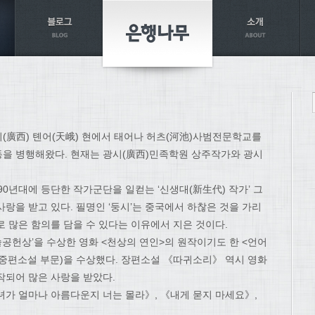
광시(廣西) 톈어(天峨) 현에서 태어나 허츠(河池)사범전문학교를
을 병행해왔다. 현재는 광시(廣西)민족학원 상주작가와 광시
90년대에 등단한 작가군단을 일컫는 ‘신생대(新生代) 작가’ 그
랑을 받고 있다. 필명인 ‘둥시’는 중국에서 하찮은 것을 가리
 많은 함의를 담을 수 있다는 이유에서 지은 것이다.
공헌상’을 수상한 영화 <천상의 연인>의 원작이기도 한 <언어
(중편소설 부문)을 수상했다. 장편소설 《따귀소리》 역시 영화
작되어 많은 사랑을 받았다.
녀가 얼마나 아름다운지 너는 몰라》, 《내게 묻지 마세요》,