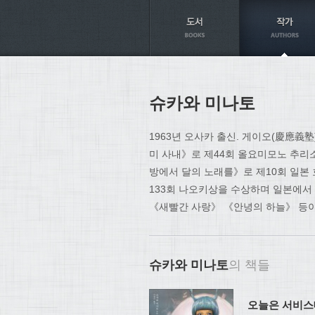
Axt
슈카와 미나토
1963년 오사카 출신. 게이오(慶應義塾
미 사내》로 제44회 올요미모노 추리
방에서 달의 노래를》로 제10회 일본
133회 나오키상을 수상하며 일본에서
《새빨간 사랑》 《안녕의 하늘》 등이
슈카와 미나토
의 책들
오늘은 서비