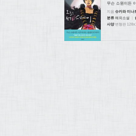
무슨 소원이든 
지음
슈카와 미나
분류
해외소설
|
사양
변형판 128x1