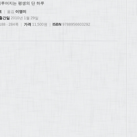
이루어지는 평생의 단 하루
토
|
옮김
이영미
출간일
2010년 1월 29일
88 · 284쪽
|
가격
11,500원
|
ISBN
9788956603292