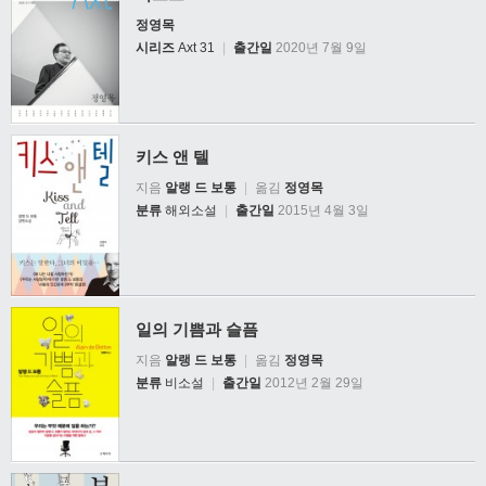
정영목
시리즈
Axt 31
|
출간일
2020년 7월 9일
키스 앤 텔
지음
알랭 드 보통
|
옮김
정영목
분류
해외소설
|
출간일
2015년 4월 3일
일의 기쁨과 슬픔
지음
알랭 드 보통
|
옮김
정영목
분류
비소설
|
출간일
2012년 2월 29일