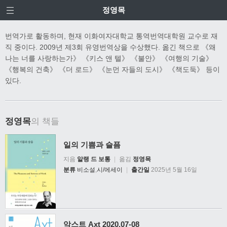
정영목
번역가로 활동하며, 현재 이화여자대학교 통역번역대학원 교수로 재
직 중이다. 2009년 제3회 유영번역상을 수상했다. 옮긴 책으로 《왜
나는 너를 사랑하는가》 《키스 앤 텔》 《불안》 《여행의 기술》
《행복의 건축》 《더 로드》 《눈먼 자들의 도시》 《책도둑》 등이
있다.
정영목
의 책들
일의 기쁨과 슬픔
지음
알랭 드 보통
|
옮김
정영목
분류
비소설
,
시/에세이
|
출간일
2025년 5월 16일
악스트 Axt 2020.07-08