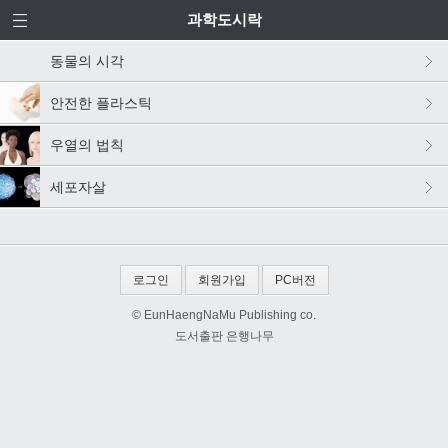
과학도시락
동물의 시각
안전한 플라스틱
우열의 법칙
세포자살
로그인
회원가입
PC버전
© EunHaengNaMu Publishing co.
도서출판 은행나무