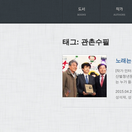
Axt
태그:
관촌수필
[작가 인터
산벌청년문
는 누가 
2015.04.2
성석제
,
성