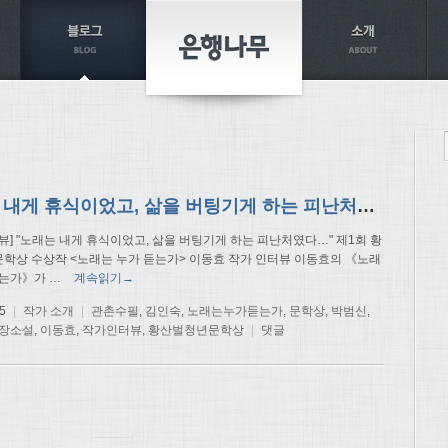
노래는 내게 휴식이었고, 삶을 버팅기게 하는 피난처였다-<노래는 누가 듣는가> 이동효 작가
뷰] "노래는 내게 휴식이었고, 삶을 버팅기게 하는 피난처였다…" 제1회 황
학상 수상작 <노래는 누가 듣는가> 이동효 작가 인터뷰 이동효의 《노래
듣는가》가
…
계속읽기→
5
|
작가 소개
|
관촌수필
,
김인숙
,
노래는누가듣는가
,
문학상
,
박범신
,
장소설
,
이동효
,
작가인터뷰
,
황산벌청년문학상
|
댓글