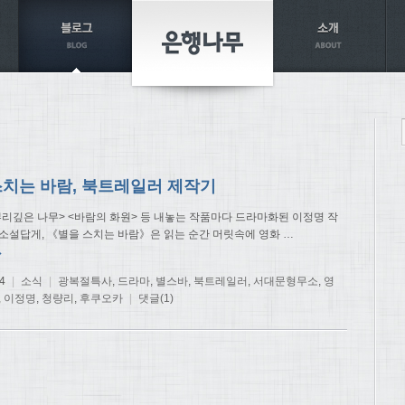
스치는 바람, 북트레일러 제작기
뿌리깊은 나무> <바람의 화원> 등 내놓는 작품마다 드라마화된 이정명 작
 소설답게, 《별을 스치는 바람》은 읽는 순간 머릿속에 영화
…
→
4
|
소식
|
광복절특사
,
드라마
,
별스바
,
북트레일러
,
서대문형무소
,
영
,
이정명
,
청량리
,
후쿠오카
|
댓글(1)