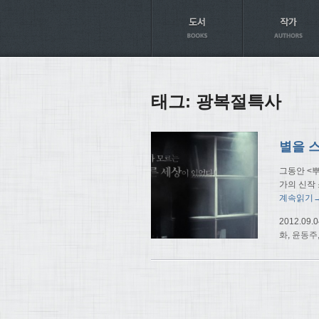
Axt
태그:
광복절특사
별을 
그동안 <
가의 신작
계속읽기
2012.09.0
화
,
윤동주