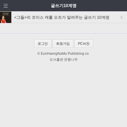
글쓰기10계명
<그들>의 조이스 캐롤 오츠가 알려주는 글쓰기 10계명
로그인
회원가입
PC버전
© EunHaengNaMu Publishing co.
도서출판 은행나무