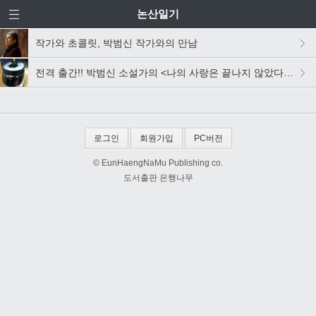
논산일기
작가와 초콜릿, 박범신 작가와의 만남
전격 출간!! 박범신 소설가의 <나의 사랑은 끝나지 않았다 - 논산일기 2011 겨울>
로그인
회원가입
PC버전
© EunHaengNaMu Publishing co.
도서출판 은행나무