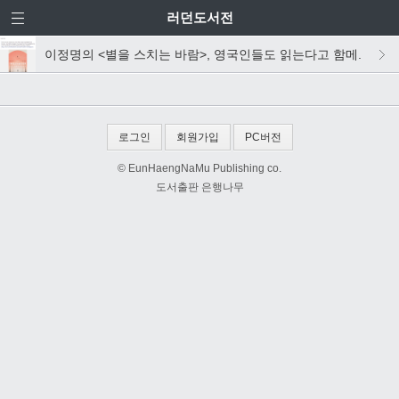
러던도서전
이정명의 <별을 스치는 바람>, 영국인들도 읽는다고 함메.
로그인
회원가입
PC버전
© EunHaengNaMu Publishing co.
도서출판 은행나무