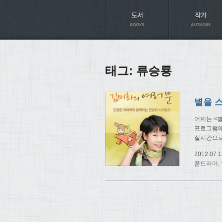
Axt
태그:
류승룡
어제는 <
프로그램에
실시간으
2012.07.1
품드라마
,