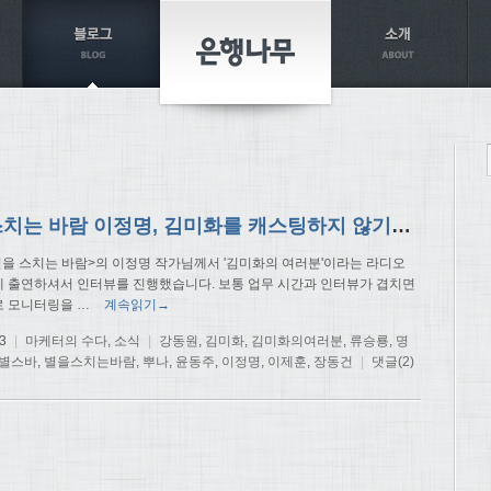
별을 스치는 바람 이정명, 김미화를 캐스팅하지 않기로…
별을 스치는 바람>의 이정명 작가님께서 '김미화의 여러분'이라는 라디오
 출연하셔서 인터뷰를 진행했습니다. 보통 업무 시간과 인터뷰가 겹치면
로 모니터링을
…
계속읽기→
3
|
마케터의 수다
,
소식
|
강동원
,
김미화
,
김미화의여러분
,
류승룡
,
명
별스바
,
별을스치는바람
,
뿌나
,
윤동주
,
이정명
,
이제훈
,
장동건
|
댓글(2)