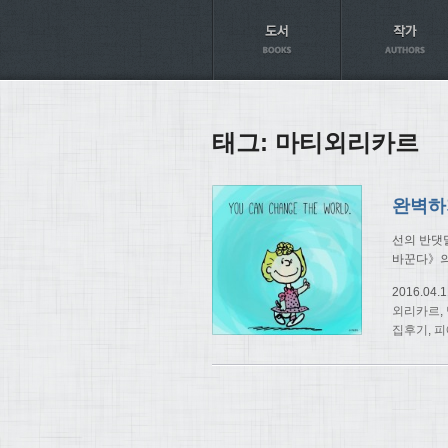
Axt
태그:
마티외리카르
선의 반댓
바꾼다》의
2016.04.1
외리카르
,
집후기
,
피