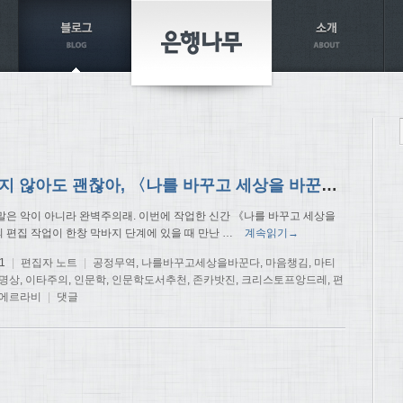
완벽하지 않아도 괜찮아, 〈나를 바꾸고 세상을 바꾼다〉 편집 후기
말은 악이 아니라 완벽주의래. 이번에 작업한 신간 《나를 바꾸고 세상을
 편집 작업이 한창 막바지 단계에 있을 때 만난
…
계속읽기→
1
|
편집자 노트
|
공정무역
,
나를바꾸고세상을바꾼다
,
마음챙김
,
마티
명상
,
이타주의
,
인문학
,
인문학도서추천
,
존카밧진
,
크리스토프앙드레
,
편
에르라비
|
댓글