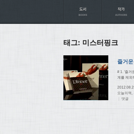
Axt
태그:
미스터핑크
즐거운 
# 1. '
계를 제외
2012.08.2
오늘의책
,
|
댓글