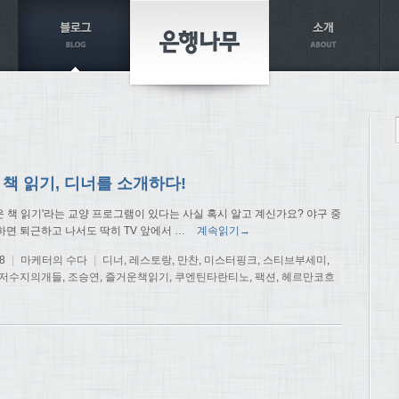
책 읽기, 디너를 소개하다!
즐거운 책 읽기'라는 교양 프로그램이 있다는 사실 혹시 알고 계신가요? 야구 중
하면 퇴근하고 나서도 딱히 TV 앞에서
…
계속읽기→
8
|
마케터의 수다
|
디너
,
레스토랑
,
만찬
,
미스터핑크
,
스티브부세미
,
저수지의개들
,
조승연
,
즐거운책읽기
,
쿠엔틴타란티노
,
팩션
,
헤르만코흐