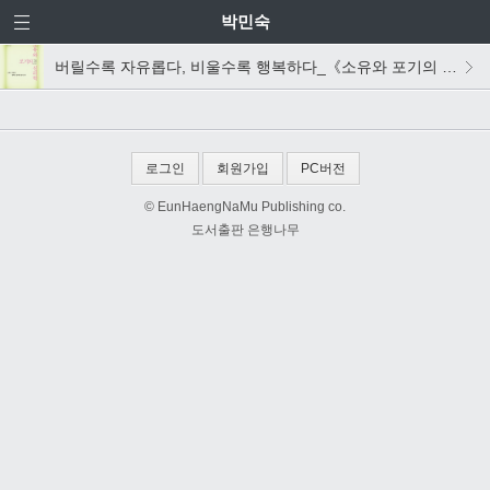
박민숙
버릴수록 자유롭다, 비울수록 행복하다_《소유와 포기의 심리학》
로그인
회원가입
PC버전
© EunHaengNaMu Publishing co.
도서출판 은행나무