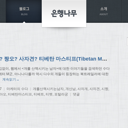
짱아오? 짱오? 사자견? 티베탄 마스티프(Tibetan Mastiff)입니다
김없이, 웹에서 <개를 산책시키는 남자>에 대한 이야기들을 검색하던 수다
케터 M군, 아니나다를까 역시 다수의 개들이 등장하는 북트레일러에 대한
계속읽기→
7
|
마케터의 수다
|
개를산책시키는남자
,
개산남
,
사자개
,
사자견
,
시짱
,
아오
,
티베탄마스티프
,
티베트
,
티벳
,
포탈라궁
|
댓글