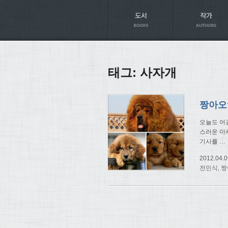
Axt
태그:
사자개
오늘도 어
스러운 마
기사를
…
2012.04.0
전민식
,
짱