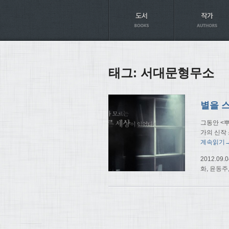
Axt
태그:
서대문형무소
별을 
그동안 <
가의 신작
계속읽기
2012.09.0
화
,
윤동주