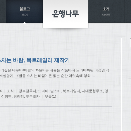
스치는 바람, 북트레일러 제작기
뿌리깊은 나무> <바람의 화원> 등 내놓는 작품마다 드라마화된 이정명 작
 소설답게, 《별을 스치는 바람》은 읽는 순간 머릿속에 영화
…
→
4
|
소식
|
광복절특사
,
드라마
,
별스바
,
북트레일러
,
서대문형무소
,
영
,
이정명
,
청량리
,
후쿠오카
|
댓글(1)