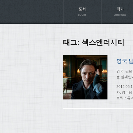
Axt
태그:
섹스앤더시티
영국, 런던
늘 실패만
2012.05.1
자
,
영국남
트릭스튜