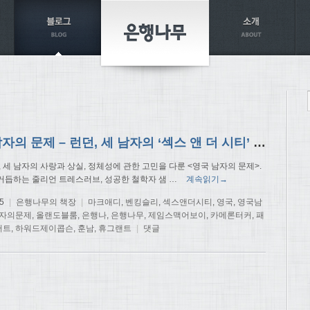
영국 남자의 문제 – 런던, 세 남자의 ‘섹스 앤 더 시티’ 가상캐스팅!
, 세 남자의 사랑과 상실, 정체성에 관한 고민을 다룬 <영국 남자의 문제>.
거듭하는 줄리언 트레스러브, 성공한 철학자 샘
…
계속읽기→
5
|
은행나무의 책장
|
마크애디
,
벤킹슬리
,
섹스앤더시티
,
영국
,
영국남
자의문제
,
올랜도블룸
,
은행나
,
은행나무
,
제임스맥어보이
,
카메론터커
,
패
어트
,
하워드제이콥슨
,
훈남
,
휴그랜트
|
댓글