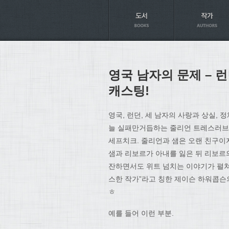
Axt
영국 남자의 문제 – 런
캐스팅!
영국, 런던, 세 남자의 사랑과 상실, 
늘 실패만거듭하는 줄리언 트레스러브,
세프치크. 줄리언과 샘은 오랜 친구이
샘과 리보르가 아내를 잃은 뒤 리보르
잔하면서도 위트 넘치는 이야기가 펼쳐
스한 작가”라고 칭한 제이슨 하워콥슨
ㅎ
예를 들어 이런 부분.