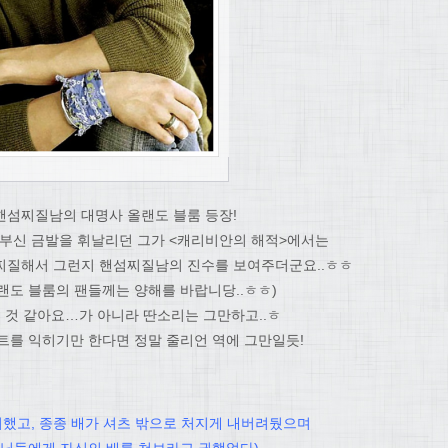
 핸섬찌질남의 대명사 올랜도 블룸 등장!
부신 금발을 휘날리던 그가 <캐리비안의 해적>에서는
찌질해서 그런지 핸섬찌질남의 진수를 보여주더군요..ㅎㅎ
랜도 블룸의 팬들께는 양해를 바랍니당..ㅎㅎ)
 것 같아요…가 아니라 딴소리는 그만하고..ㅎ
트를 익히기만 한다면 정말 줄리언 역에 그만일듯!
했고, 종종 배가 셔츠 밖으로 처지게 내버려뒀으며