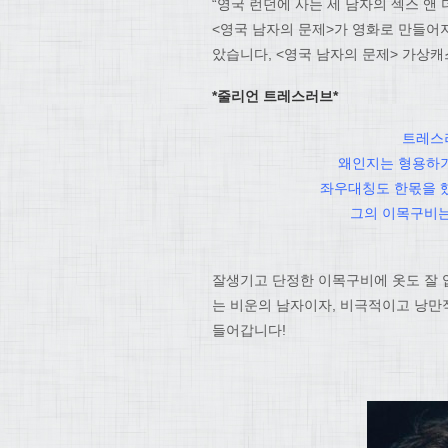
“영국 런던에 사는 세 남자의 섹스 
<영국 남자의 문제>가 영화로 만들어지
았습니다, <영국 남자의 문제> 가상캐
*줄리언 트레스러브*
트레스
왜인지는 형용하기
좌우대칭도 한몫을 했
그의 이목구비는
잘생기고 단정한 이목구비에 옷도 잘 
는 비운의 남자이자, 비극적이고 낭만적
들어갑니다!