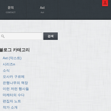
블로그 카테고리
Axt (악스트)
시리즈n
소식
오사카 구르메
은행나무의 책장
이런 저런 행사들
마케터의 수다
편집자 노트
작가 소개