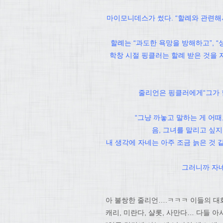
마이모니데스가 썼다. “할례와 관련해
할례는 “과도한 욕망을 방해하고”, “
학창 시절 핑클러는 할례 받은 것을 자
줄리언은 핑클러에게“그가 
“그냥 까놓고 말하는 게 어때
음, 그녀를 말리고 싶지
내 생각에 자네는 아주 조금 늙은 것 
그러니까 자네
아 불쌍한 줄리언….ㅋㅋㅋ 이들의 대
캐리, 미란다, 샬롯, 사만다… 다들 아