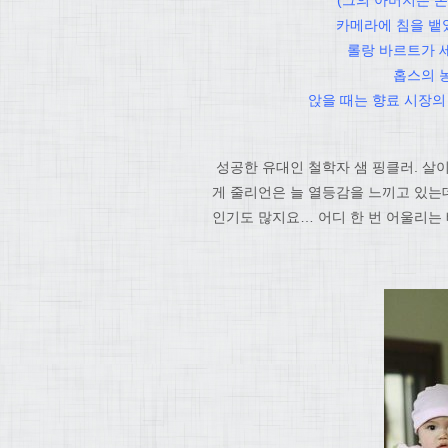
(그의 아버지는 
카메라에 침을 뱉
롤랑 바르트가 
홉스의 
앉을 때는 향료 시장의
성공한 유대인 철학자 샘 핑클러. 살이
게 줄리언은 늘 열등감을 느끼고 있는
인기도 많지요… 어디 한 번 어울리는