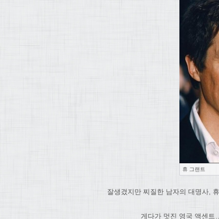
휴 그랜트
잘생겼지만 찌질한 남자의 대명사, 휴
게다가 멋진 영국 액센트…