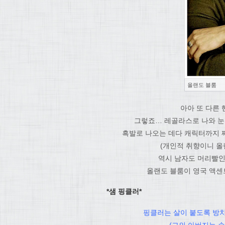
올랜도 블룸
아아 또 다른
그렇죠… 레골라스로 나와 눈
흑발로 나오는 데다 캐릭터까지 
(개인적 취향이니 올
역시 남자도 머리빨인
올랜도 블룸이 영국 액센
*샘 핑클러*
핑클러는 살이 붙도록 방치