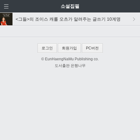
소설집필
<그들>의 조이스 캐롤 오츠가 알려주는 글쓰기 10계명
로그인
회원가입
PC버전
© EunHaengNaMu Publishing co.
도서출판 은행나무