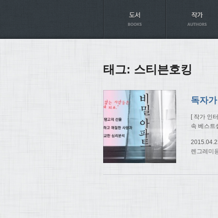
Axt
태그:
스티븐호킹
[ 작가 인
속 베스트
2015.04.2
렌그레미