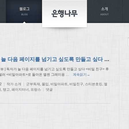
독자가 늘 다음 페이지를 넘기고 싶도록 만들고 싶다 – <비밀 아파트>의 엘렌 그레미용
터뷰 ] 독자가 늘 다음 페이지를 넘기고 싶도록 만들고 싶다 <비밀 친구> 후
셀러 <비밀아파트>로 돌아온 엘렌 그레미용
…
계속읽기→
2
|
작가 소개
|
군부독재
,
몰입
,
비밀아파트
,
비밀친구
,
스티븐호킹
,
엘
용
,
탱고
,
페이지터너
,
프랑스
|
댓글