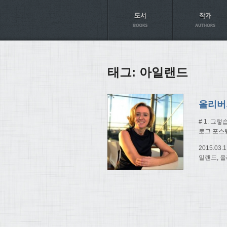
Axt
태그:
아일랜드
올리버
# 1. 그
로그 포스
2015.03.1
일랜드
,
올