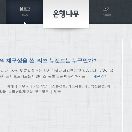
의 재구성을 쓴, 리즈 뉴전트는 누구인가?
렇습니다... 사실 첫 문장을 쓰는 일은 언제나 어려웠던 것 같습니다. 그것이 블
팅이든지 보도자료든지 말이죠. 물론 글을 마무리하기도
…
계속읽기→
1
|
마케터의 수다
|
7년의밤
,
리즈뉴전트
,
리즈시절
,
매드픽션클럽
,
아
리버
,
올리버의재구성
,
첫문장봇
|
댓글