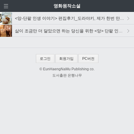
영화원작소설
<앙-단팥 인생 이야기> 편집후기_도라야키, 제가 한번 만들어보았습니다
삶이 조금만 더 달았으면 하는 당신을 위한 <앙> 단팥 인생 이야기
로그인
회원가입
PC버전
© EunHaengNaMu Publishing co.
도서출판 은행나무